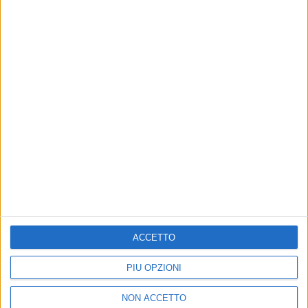
BIGLIETTI GIÀ DISPONIBILI
Annalisa: nuovo disco in
autunno e primo tour nei
palasport ad aprile 2024
16 giu
ACCETTO
PIÙ OPZIONI
NON ACCETTO