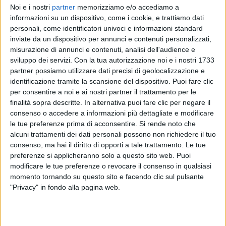
Noi e i nostri
partner
memorizziamo e/o accediamo a
informazioni su un dispositivo, come i cookie, e trattiamo dati
ATUPERTU CON…
personali, come identificatori univoci e informazioni standard
Ermal Meta, nuovo album in
inviate da un dispositivo per annunci e contenuti personalizzati,
arrivo: “A settembre mi chiudo
misurazione di annunci e contenuti, analisi dell'audience e
per registrare”
sviluppo dei servizi.
Con la tua autorizzazione noi e i nostri 1733
partner possiamo utilizzare dati precisi di geolocalizzazione e
04 lug
identificazione tramite la scansione del dispositivo. Puoi fare clic
per consentire a noi e ai nostri partner il trattamento per le
finalità sopra descritte. In alternativa puoi fare clic per negare il
consenso o accedere a informazioni più dettagliate e modificare
le tue preferenze prima di acconsentire.
Si rende noto che
alcuni trattamenti dei dati personali possono non richiedere il tuo
consenso, ma hai il diritto di opporti a tale trattamento. Le tue
preferenze si applicheranno solo a questo sito web. Puoi
modificare le tue preferenze o revocare il consenso in qualsiasi
momento tornando su questo sito e facendo clic sul pulsante
DAL BRAVO BAIA DI TINDARI
"Privacy" in fondo alla pagina web.
Ermal Meta: “Io in un talent?
Non avrei mai vinto! Oggi i
giovani…”