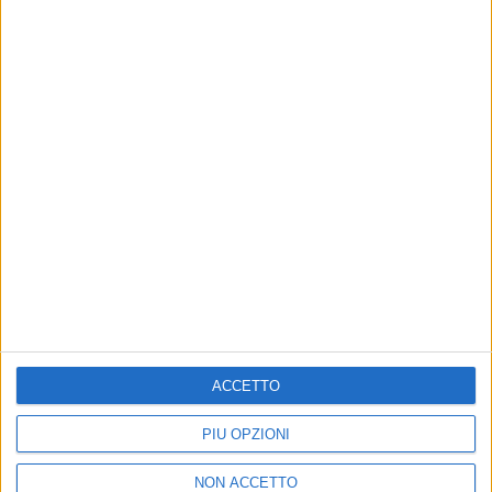
KESPETTACOLO
RISTO CLUB
ACCETTO
PIÙ OPZIONI
PALERMO FC
RADIO UFFICIALE
NON ACCETTO