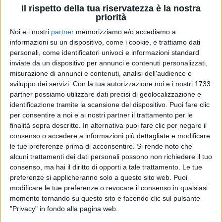
Il rispetto della tua riservatezza è la nostra
in onda
priorità
Noi e i nostri
partner
memorizziamo e/o accediamo a
informazioni su un dispositivo, come i cookie, e trattiamo dati
13:00
personali, come identificatori univoci e informazioni standard
inviate da un dispositivo per annunci e contenuti personalizzati,
misurazione di annunci e contenuti, analisi dell'audience e
Francesca Leto e
sviluppo dei servizi.
Con la tua autorizzazione noi e i nostri 1733
Mauro Marino
partner possiamo utilizzare dati precisi di geolocalizzazione e
identificazione tramite la scansione del dispositivo. Puoi fare clic
per consentire a noi e ai nostri partner il trattamento per le
finalità sopra descritte. In alternativa puoi fare clic per negare il
consenso o accedere a informazioni più dettagliate e modificare
le tue preferenze prima di acconsentire.
Si rende noto che
alcuni trattamenti dei dati personali possono non richiedere il tuo
consenso, ma hai il diritto di opporti a tale trattamento. Le tue
preferenze si applicheranno solo a questo sito web. Puoi
modificare le tue preferenze o revocare il consenso in qualsiasi
momento tornando su questo sito e facendo clic sul pulsante
"Privacy" in fondo alla pagina web.