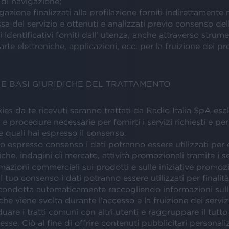
i di navigazione;
igazione finalizzati alla profilazione forniti indirettamente
ssa del servizio e ottenuti e analizzati previo consenso del
 identificativi forniti dall' utenza, anche attraverso strume
arte elettroniche, applicazioni, ecc. per la fruizione dei pr
À E BASI GIURIDICHE DEL TRATTAMENTO
okies da te ricevuti saranno trattati da Radio Italia SpA es
 procedure necessarie per fornirti i servizi richiesti e per 
le quali hai espresso il consenso.
uo espresso consenso i dati potranno essere utilizzati per 
stiche, indagini di mercato, attività promozionali tramite i 
rmazioni commerciali sui prodotti e sulle iniziative promozi
 tuo consenso i dati potranno essere utilizzati per finalità
 condotta automaticamente raccogliendo informazioni sull
he viene svolta durante l’accesso e la fruizione dei serviz
duare i tratti comuni con altri utenti e raggruppare il tutto 
resse. Ciò al fine di offrire contenuti pubblicitari personaliz