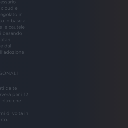
cessario
n cloud e
regolato in
o in base a
e le cautele
ali basando
atari
e dal
ll’adozione
RSONALI
ti da te
rverà per i 12
 oltre che
mi di volta in
nto.