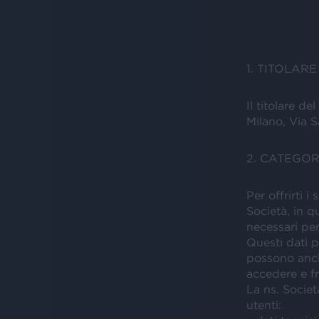
1. TITOLAR
Il titolare d
Milano, Via 
2. CATEGOR
Per offrirti i
Società, in q
necessari per
Questi dati p
possono anche
accedere e fru
La ns. Societ
utenti: