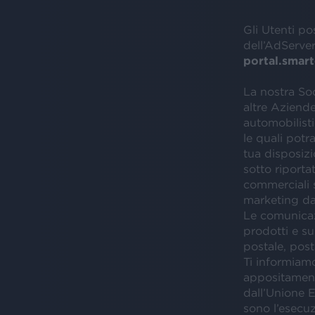
Gli Utenti po
dell’AdServer
portal.smart
La nostra Soci
altre Aziende 
automobilist
le quali potr
tua disposizi
sotto riporta
commerciali s
marketing da 
Le comunicaz
prodotti e su
postale, post
Ti informiamo
appositament
dall’Unione E
sono l’esecuz