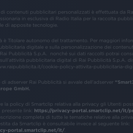
di contenuti pubblicitari personalizzati è effettuata da Ra
sionaria in esclusiva di Radio Italia per la raccolta pubblic
le di apposite tecnologie.
tà è Titolare autonomo del trattamento. Per maggiori info
pubblicitaria digitale e sulla personalizzazione dei contenut
 Rai Pubblicità S.p.A. nonché sui dati raccolti potrai cons
sull’attività pubblicitaria digital di Rai Pubblicità S.p.A. di
ww.raipubblicita.it/cookie-policy-attivita-pubblicitaria-digi
io di adserver Rai Pubblicità si avvale dell’adserver
“Smart
urope GmbH.
e la policy di Smartclip relativa alla privacy gli Utenti po
l presente link:
https://privacy-portal.smartclip.net/it/p
escrizione completa di tutte le tematiche relative alla priva
tita da Smartclip è consultabile invece al seguente link:
acy-portal.smartclip.net/it/
.