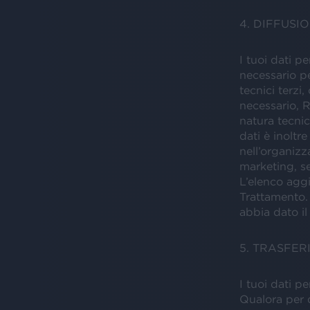
4. DIFFUSI
I tuoi dati p
necessario pe
tecnici terzi,
necessario, R
natura tecnic
dati è inoltre
nell’organizz
marketing, se
L’elenco aggi
Trattamento. 
abbia dato il
5. TRASFER
I tuoi dati pe
Qualora per q