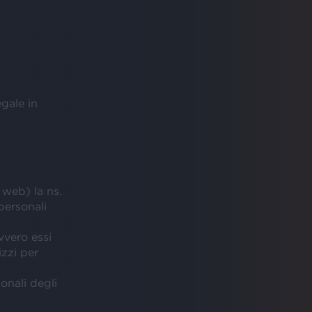
gale in
o web) la ns.
 personali
vvero essi
izzi per
onali degli