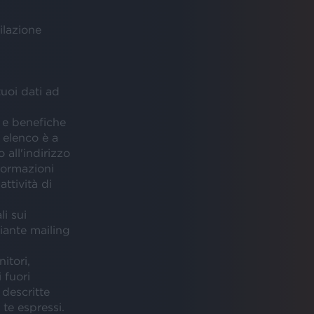
ilazione
tuoi dati ad
 e benefiche
i elenco è a
 all'indirizzo
nformazioni
ttività di
i sui
iante mailing
itori,
 fuori
 descritte
 te espressi.