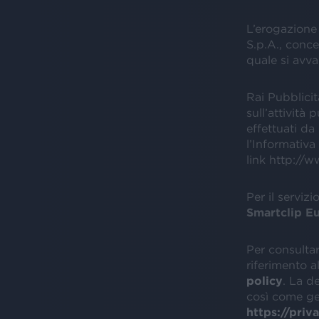
L’erogazione 
S.p.A., conces
quale si avva
Rai Pubblici
sull’attività 
effettuati da
l’Informativa 
link http://w
Per il serviz
Smartclip E
Per consultar
riferimento a
policy
. La d
così come ges
https://priv