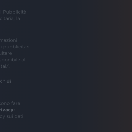
i Pubblicità
itaria, la
rmazioni
i pubblicitari
ultare
sponibile al
tal/.
X” di
ssono fare
rivacy-
cy sui dati