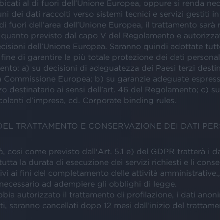
bicati al di fuori dell’Unione Europea, oppure si renda ne
uni dei dati raccolti verso sistemi tecnici e servizi gestiti i
l di fuori dell’area dell’Unione Europea, il trattamento sarà 
 quanto previsto dal capo V del Regolamento e autorizzat
cisioni dell’Unione Europea. Saranno quindi adottate tutt
 fine di garantire la più totale protezione dei dati person
mento: a) su decisioni di adeguatezza dei Paesi terzi destin
la Commissione Europea; b) su garanzie adeguate espress
o destinatario ai sensi dell’art. 46 del Regolamento; c) su
olanti d’impresa, cd. Corporate binding rules.
DEL TRATTAMENTO E CONSERVAZIONE DEI DATI PE
à, cosi come previsto dall'Art. 5.1 e) del GDPR tratterà i da
tutta la durata di esecuzione dei servizi richiesti e li conse
vi ai fini del completamento delle attività amministrative.,
necessario ad adempiere gli obblighi di legge.
bia autorizzato il trattamento di profilazione, i dati anoni
ti, saranno cancellati dopo 12 mesi dall’inizio del trattame