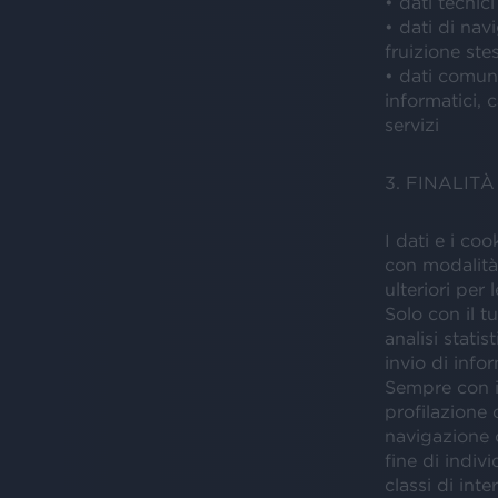
• dati tecnic
• dati di nav
fruizione ste
• dati comuni
informatici, c
servizi
3. FINALIT
I dati e i co
con modalità e
ulteriori per 
Solo con il t
analisi stati
invio di info
Sempre con il
profilazione
navigazione c
fine di indivi
classi di inte