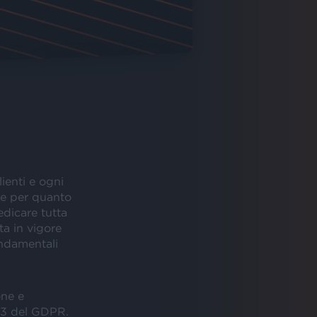
ienti e ogni
he per quanto
edicare tutta
ta in vigore
ndamentali
one e
. 13 del GDPR.