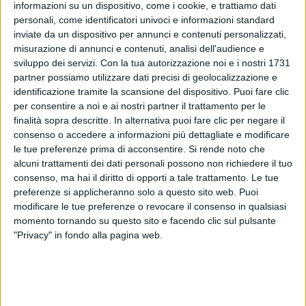
informazioni su un dispositivo, come i cookie, e trattiamo dati
personali, come identificatori univoci e informazioni standard
inviate da un dispositivo per annunci e contenuti personalizzati,
misurazione di annunci e contenuti, analisi dell'audience e
COME FARE PUBBLICITA' SU RADIO ITALIA e
sviluppo dei servizi.
Con la tua autorizzazione noi e i nostri 1731
RADIO ITALIA TV
partner possiamo utilizzare dati precisi di geolocalizzazione e
identificazione tramite la scansione del dispositivo. Puoi fare clic
per consentire a noi e ai nostri partner il trattamento per le
finalità sopra descritte. In alternativa puoi fare clic per negare il
consenso o accedere a informazioni più dettagliate e modificare
le tue preferenze prima di acconsentire.
Si rende noto che
alcuni trattamenti dei dati personali possono non richiedere il tuo
consenso, ma hai il diritto di opporti a tale trattamento. Le tue
preferenze si applicheranno solo a questo sito web. Puoi
Per la tua pubblicità su Radio Italia, Radio Italia Tv e
modificare le tue preferenze o revocare il consenso in qualsiasi
radioitalia.it:
Rai Pubblicità
momento tornando su questo sito e facendo clic sul pulsante
La Mission di Rai Pubblicità
"Privacy" in fondo alla pagina web.
Trasformare i contenuti editoriali in opportunità di
comunicazione commerciale, attraverso offerte
distintive, crossmediali, attività social e di
promozione sul territorio.