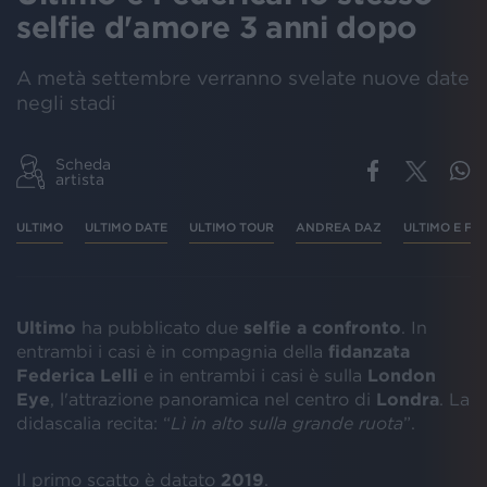
selfie d'amore 3 anni dopo
A metà settembre verranno svelate nuove date
negli stadi
Scheda
artista
ULTIMO
ULTIMO DATE
ULTIMO TOUR
ANDREA DAZ
ULTIMO E FE
Ultimo
ha pubblicato due
selfie a confronto
. In
entrambi i casi è in compagnia della
fidanzata
Federica Lelli
e in entrambi i casi è sulla
London
Eye
, l'attrazione panoramica nel centro di
Londra
. La
didascalia recita: “
Lì in alto sulla grande ruota
”.
Il primo scatto è datato
2019
.