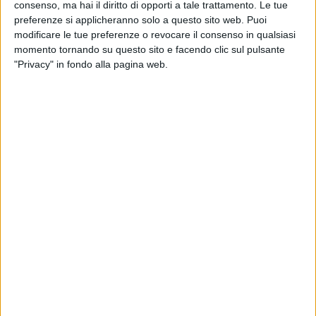
consenso, ma hai il diritto di opporti a tale trattamento. Le tue
preferenze si applicheranno solo a questo sito web. Puoi
modificare le tue preferenze o revocare il consenso in qualsiasi
momento tornando su questo sito e facendo clic sul pulsante
"Privacy" in fondo alla pagina web.
Intanto il cantante ha scritto su Twitter: “
Preparatevi
a nuove
date
negli stadi perché i biglietti di quelli
annunciati sono volati
”. L'appuntamento per i fan è
verso metà settembre quando ci saranno novità.
Radio Italia
è radio ufficiale del
tour
“
Ultimo Stadi
2020
”.