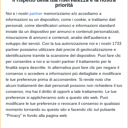
Il rispetto della tua riservatezza è la nostra
priorità
Noi e i nostri
partner
memorizziamo e/o accediamo a
informazioni su un dispositivo, come i cookie, e trattiamo dati
personali, come identificatori univoci e informazioni standard
ULTIMO
ULTIMO STADI
ULTIMO
inviate da un dispositivo per annunci e contenuti personalizzati,
INTERVISTA
SAN SIRO - MILANO 23/07/2022
misurazione di annunci e contenuti, analisi dell'audience e
SANREMO ITALIANO
sviluppo dei servizi.
Con la tua autorizzazione noi e i nostri 1733
1
VIDEO
12
FOTO
partner possiamo utilizzare dati precisi di geolocalizzazione e
8
FOTO
identificazione tramite la scansione del dispositivo. Puoi fare clic
1
VIDEO
per consentire a noi e ai nostri partner il trattamento per le
finalità sopra descritte. In alternativa puoi fare clic per negare il
consenso o accedere a informazioni più dettagliate e modificare
le tue preferenze prima di acconsentire.
Si rende noto che
alcuni trattamenti dei dati personali possono non richiedere il tuo
consenso, ma hai il diritto di opporti a tale trattamento. Le tue
preferenze si applicheranno solo a questo sito web. Puoi
modificare le tue preferenze o revocare il consenso in qualsiasi
News correlate
momento tornando su questo sito e facendo clic sul pulsante
"Privacy" in fondo alla pagina web.