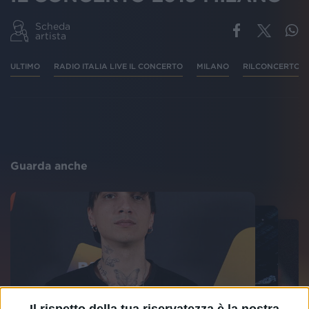
Scheda
artista
ULTIMO
RADIO ITALIA LIVE IL CONCERTO
MILANO
RILCONCERTO
Guarda anche