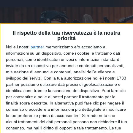
Il rispetto della tua riservatezza è la nostra
priorità
Noi e i nostri
partner
memorizziamo e/o accediamo a
informazioni su un dispositivo, come i cookie, e trattiamo dati
personali, come identificatori univoci e informazioni standard
inviate da un dispositivo per annunci e contenuti personalizzati,
misurazione di annunci e contenuti, analisi dell'audience e
sviluppo dei servizi.
Con la tua autorizzazione noi e i nostri 1733
partner possiamo utilizzare dati precisi di geolocalizzazione e
20 mar 2025
- 100 GIORNI AGLI STADI
identificazione tramite la scansione del dispositivo. Puoi fare clic
per consentire a noi e ai nostri partner il trattamento per le
Ultimo: nella scaletta dei concerti negli
finalità sopra descritte. In alternativa puoi fare clic per negare il
stadi, la sua nuova canzone?
consenso o accedere a informazioni più dettagliate e modificare
le tue preferenze prima di acconsentire.
Si rende noto che
Niccolò sta costruendo da tempo gli show del tour
alcuni trattamenti dei dati personali possono non richiedere il tuo
sold out. E c’è un brano che “
lo fomenta
parecchio
…”. Fan a caccia di spoiler
consenso, ma hai il diritto di opporti a tale trattamento. Le tue