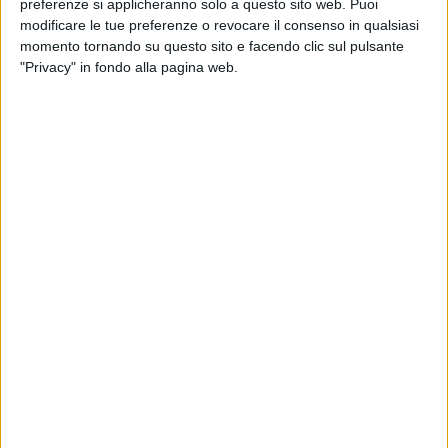
preferenze si applicheranno solo a questo sito web. Puoi
modificare le tue preferenze o revocare il consenso in qualsiasi
di
Andrea Daz
momento tornando su questo sito e facendo clic sul pulsante
"Privacy" in fondo alla pagina web.
02 feb 2025
UN “DUETTO” DA FAVOLA
Ultimo cucina per Max Allegri: il video
dell’amatriciana “fantastica”