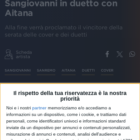
Sangiovanni in duetto con
Aitana
Alla fine verrà proclamato il vincitore della
serata delle cover e dei duetti
Scheda
artista
SANGIOVANNI
SANREMO
AITANA
DUETTI
COVER
Il rispetto della tua riservatezza è la nostra
priorità
Sangiovanni
è il
primo cantante
a esibirsi in questa
quarta serata
del
Festival
di
Sanremo
, dedicata alle
Noi e i nostri
partner
memorizziamo e/o accediamo a
cover
e ai
duetti
. È accompagnato da
Aitana
: i due
informazioni su un dispositivo, come i cookie, e trattiamo dati
artisti propongono insieme un
medley
di
Farfalle
e
personali, come identificatori univoci e informazioni standard
di
Mariposas
. Il primo è il brano con cui
Sangiovanni
inviate da un dispositivo per annunci e contenuti personalizzati,
ha partecipato alla kermesse nel
2022
, mentre il
misurazione di annunci e contenuti, analisi dell'audience e