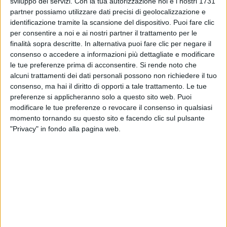
secondo è la versione
spagnola
del pezzo in
sviluppo dei servizi.
Con la tua autorizzazione noi e i nostri 1731
questione.
partner possiamo utilizzare dati precisi di geolocalizzazione e
identificazione tramite la scansione del dispositivo. Puoi fare clic
per consentire a noi e ai nostri partner il trattamento per le
finalità sopra descritte. In alternativa puoi fare clic per negare il
consenso o accedere a informazioni più dettagliate e modificare
le tue preferenze prima di acconsentire.
Si rende noto che
alcuni trattamenti dei dati personali possono non richiedere il tuo
consenso, ma hai il diritto di opporti a tale trattamento. Le tue
preferenze si applicheranno solo a questo sito web. Puoi
modificare le tue preferenze o revocare il consenso in qualsiasi
momento tornando su questo sito e facendo clic sul pulsante
"Privacy" in fondo alla pagina web.
Visualizza questo post su Instagram