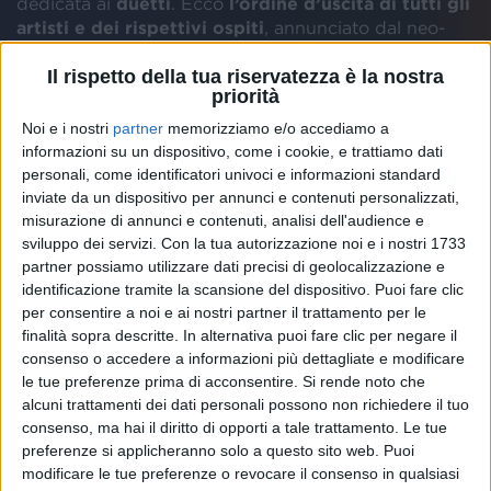
dedicata ai
duetti
. Ecco
l’ordine d’uscita di tutti gli
artisti e dei rispettivi ospiti
, annunciato dal neo-
ligure “doc”
Amadeus
, al fianco della prossima co-
conduttrice
Lorella Cuccarini
.
Il rispetto della tua riservatezza è la nostra
priorità
Noi e i nostri
partner
memorizziamo e/o accediamo a
1. Sangiovanni con Aitana
informazioni su un dispositivo, come i cookie, e trattiamo dati
2. Annalisa con La Rappresentante di Lista e il coro
personali, come identificatori univoci e informazioni standard
Artemia
inviate da un dispositivo per annunci e contenuti personalizzati,
3. Rose Villain con Gianna Nannini
misurazione di annunci e contenuti, analisi dell'audience e
4. Gazzelle con Fulminacci
sviluppo dei servizi.
Con la tua autorizzazione noi e i nostri 1733
5. The Kolors con Umberto Tozzi
partner possiamo utilizzare dati precisi di geolocalizzazione e
6. Alfa con Roberto Vecchioni
identificazione tramite la scansione del dispositivo. Puoi fare clic
7. Bnkr44 con Pino D’Angiò
per consentire a noi e ai nostri partner il trattamento per le
8. Irama con Riccardo Cocciante
finalità sopra descritte. In alternativa puoi fare clic per negare il
9. Fiorella Mannoia con Francesco Gabbani
consenso o accedere a informazioni più dettagliate e modificare
10. Santi Francesi con Skin
le tue preferenze prima di acconsentire.
Si rende noto che
11. Ricchi e Poveri con Paola & Chiara
alcuni trattamenti dei dati personali possono non richiedere il tuo
12. Ghali con Ratchopper
consenso, ma hai il diritto di opporti a tale trattamento. Le tue
13. Clara con Ivana Spagna e il Coro di voci bianche
preferenze si applicheranno solo a questo sito web. Puoi
del Teatro Regio di Torino
modificare le tue preferenze o revocare il consenso in qualsiasi