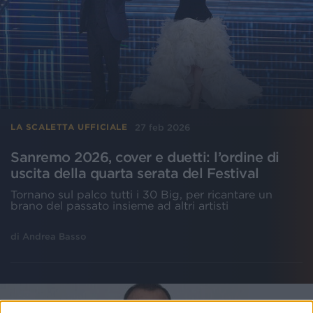
27 feb 2026
LA SCALETTA UFFICIALE
Sanremo 2026, cover e duetti: l’ordine di
uscita della quarta serata del Festival
Tornano sul palco tutti i 30 Big, per ricantare un
brano del passato insieme ad altri artisti
di
Andrea Basso