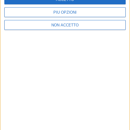
LA QUARTA SERATA - SANREMO 2024
PIÙ OPZIONI
NON ACCETTO
10 feb 2024
LA TOP5
Geolier vince la serata delle cover e dei
duetti a Sanremo