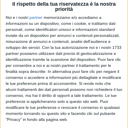
Il rispetto della tua riservatezza è la nostra
priorità
Noi e i nostri
partner
memorizziamo e/o accediamo a
informazioni su un dispositivo, come i cookie, e trattiamo dati
personali, come identificatori univoci e informazioni standard
inviate da un dispositivo per annunci e contenuti personalizzati,
misurazione di annunci e contenuti, analisi dell'audience e
sviluppo dei servizi.
Con la tua autorizzazione noi e i nostri 1733
partner possiamo utilizzare dati precisi di geolocalizzazione e
identificazione tramite la scansione del dispositivo. Puoi fare clic
per consentire a noi e ai nostri partner il trattamento per le
31 gen 2026
LA LISTA
finalità sopra descritte. In alternativa puoi fare clic per negare il
consenso o accedere a informazioni più dettagliate e modificare
Sanremo 2026: i duetti e le canzoni della
le tue preferenze prima di acconsentire.
Si rende noto che
serata delle cover
alcuni trattamenti dei dati personali possono non richiedere il tuo
Carlo Conti ha annunciato i nomi degli ospiti dei Big,
consenso, ma hai il diritto di opporti a tale trattamento. Le tue
nella quarta serata, e i brani che reinterpreteranno
preferenze si applicheranno solo a questo sito web. Puoi
insieme. Ecco la lista completa
modificare le tue preferenze o revocare il consenso in qualsiasi
momento tornando su questo sito e facendo clic sul pulsante
di
Andrea Basso
"Privacy" in fondo alla pagina web.