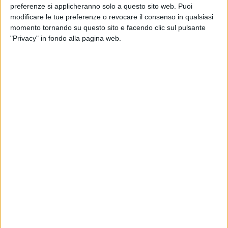
preferenze si applicheranno solo a questo sito web. Puoi
di
Cristina Camporese
modificare le tue preferenze o revocare il consenso in qualsiasi
momento tornando su questo sito e facendo clic sul pulsante
"Privacy" in fondo alla pagina web.
27 feb 2026
CON LAS KETCHUP
Elettra Lamborghini apre la serata delle
cover