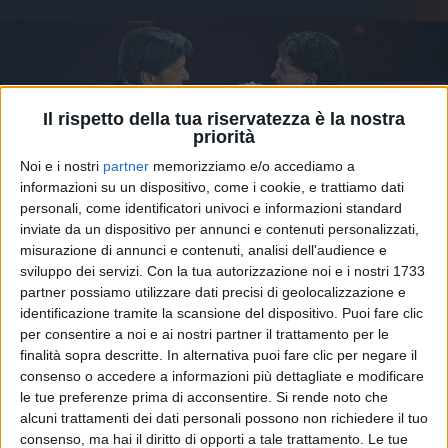
Il rispetto della tua riservatezza è la nostra
priorità
Noi e i nostri
partner
memorizziamo e/o accediamo a
informazioni su un dispositivo, come i cookie, e trattiamo dati
personali, come identificatori univoci e informazioni standard
inviate da un dispositivo per annunci e contenuti personalizzati,
misurazione di annunci e contenuti, analisi dell'audience e
sviluppo dei servizi.
Con la tua autorizzazione noi e i nostri 1733
partner possiamo utilizzare dati precisi di geolocalizzazione e
27 feb 2026
DUETTO PADRE E FIGLIO
identificazione tramite la scansione del dispositivo. Puoi fare clic
per consentire a noi e ai nostri partner il trattamento per le
Gianni Morandi raggiunge a sorpresa
finalità sopra descritte. In alternativa puoi fare clic per negare il
Tredici Pietro all'Ariston
consenso o accedere a informazioni più dettagliate e modificare
Colpo di scena al Festival: l'artista ha cantato insieme
le tue preferenze prima di acconsentire.
Si rende noto che
al figlio "Vita", brano scritto, composto ed eseguito
alcuni trattamenti dei dati personali possono non richiedere il tuo
insieme al grande Lucio Dalla
consenso, ma hai il diritto di opporti a tale trattamento. Le tue