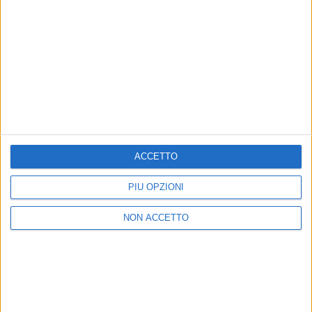
26 feb 2026
“OGNI VOLTA CHE NON SO VOLARE”
Enrico Nigiotti: quella prima volta su un
vecchio materasso è vera
Stasera (giovedì 26 febbraio), il cantautore si
riposerà, poi domani tornerà sul palco del Festival
ACCETTO
con Alfa per la serata delle cover. Questo è il suo
primo Sanremo da papà di Maso e Duccio, che sente
PIÙ OPZIONI
sempre prima di andare all’Ariston
NON ACCETTO
di
Mara Bizzoco