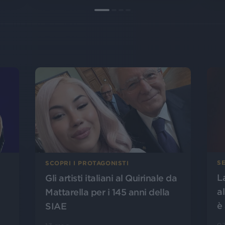
S
SCOPRI I PROTAGONISTI
L
Gli artisti italiani al Quirinale da
a
Mattarella per i 145 anni della
è
SIAE