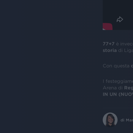
77+7
è invec
storia
di Liga
Con questa
d
I festeggiam
Arena di
Reg
IN UN (NU
di
Ma