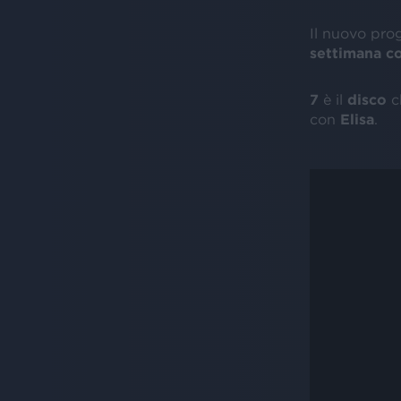
Il nuovo pro
settimana c
7
è il
disco
c
con
Elisa
.