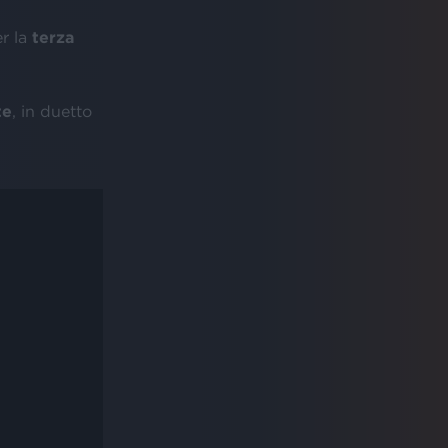
r la
terza
te
, in duetto