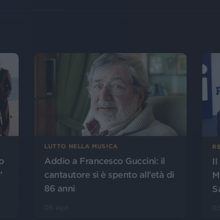
LUTTO NELLA MUSICA
R
o
Addio a Francesco Guccini: il
I
”
cantautore si è spento all’età di
M
86 anni
S
06 ago
0