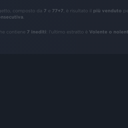
getto, composto da
7
e
77+7
, è risultato il
più venduto
pe
onsecutiva
.
he contiene
7 inediti
: l'ultimo estratto è
Volente o nolen