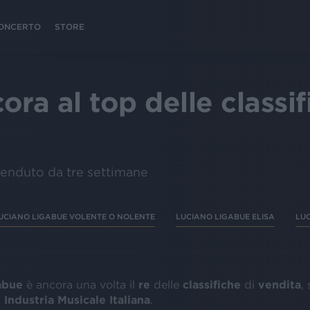
 CONCERTO
STORE
ra al top delle classif
 venduto da tre settimane
UCIANO LIGABUE VOLENTE O NOLENTE
LUCIANO LIGABUE ELISA
LU
abue
è ancora una volta il
re
delle
classifiche
di
vendita
,
Industria Musicale Italiana
.