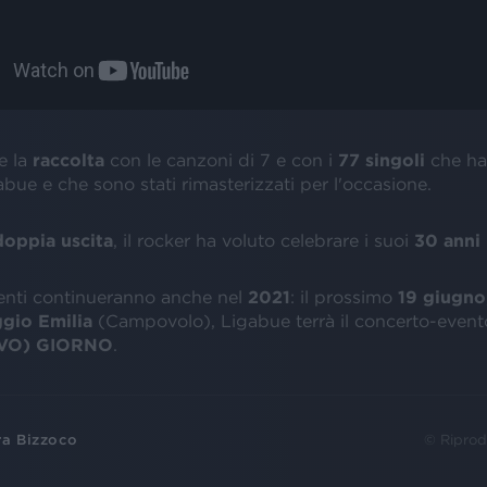
e la
raccolta
con le canzoni di 7 e con i
77 singoli
che han
bue e che sono stati rimasterizzati per l'occasione.
oppia uscita
, il rocker ha voluto celebrare i suoi
30 anni
enti continueranno anche nel
2021
: il prossimo
19 giugno
gio Emilia
(Campovolo), Ligabue terrà il concerto-even
OVO) GIORNO
.
ra Bizzoco
© Riprod