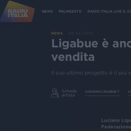
NEWS
PALINSESTO
RADIO ITALIA LIVE IL
28 dic 2020
NEWS
Ligabue è anco
vendita
Il suo ultimo progetto è il più
Scheda
LUCIANO LIGABUE 7
L
artista
Luciano Lig
Federazione 