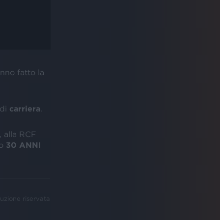
no fatto la
di
carriera
.
, alla RCF
to
30 ANNI
uzione riservata