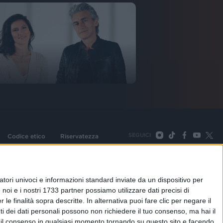
SEGUICI
Codice etico
Riservatezza
093 Cologno Monzese (Mi) |Tel. +39 02 254441 | Fax +39
TORNA SU
tori univoci e informazioni standard inviate da un dispositivo per
noi e i nostri 1733 partner possiamo utilizzare dati precisi di
le finalità sopra descritte. In alternativa puoi fare clic per negare il
i dei dati personali possono non richiedere il tuo consenso, ma hai il
re il consenso in qualsiasi momento tornando su questo sito e facendo