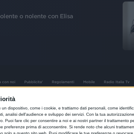
olente o nolente con Elisa
a con noi
Pubblicita'
Regolamenti
Mobile
Radio Italia Tv
iorità
 opere dell'ingegno
Sede Amministrativa: Viale Europa 49, 20
dispositivo, come i cookie, e trattiamo dati personali, come identifica
i d'autore e dei diritti
02 25444220
, analisi dell'audience e sviluppo dei servizi.
Con la tua autorizzazione 
.F. e n° iscrizione
 Puoi fare clic per consentire a noi e ai nostri partner il trattamento per 
Sede Legale: Via Savona 97, 20144 Milano
istrata n°286 - 3 Aprile
ue preferenze prima di acconsentire.
Si rende noto che alcuni trattament
anno solo a questo sito web. Puoi modificare le tue preferenze o revoca