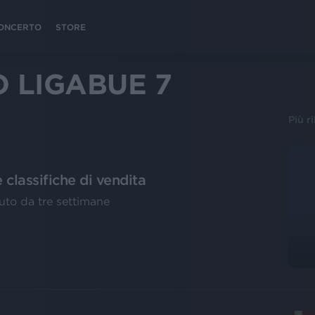
 CONCERTO
STORE
 LIGABUE 7
Più r
 classifiche di vendita
duto da tre settimane