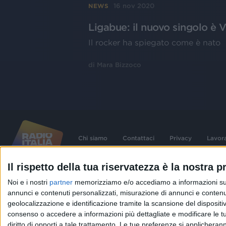
16 nov 2020
NEWS
Ligabue: il nuovo singolo è V
Il rocker ha spiegato come è nato
di
Mara Bizzoco
Chi siamo
Contattaci
Privacy
Lavor
Il rispetto della tua riservatezza è la nostra pr
©
2026
RADIO ITALIA S.p.A. P.IVA 06832230152 | Tutti i diritti riservati. Per le
Noi e i nostri
partner
memorizziamo e/o accediamo a informazioni su un 
contenute nel sito sono stati assolti gli obblighi derivanti dalla normativa dei diritt
connessi.
annunci e contenuti personalizzati, misurazione di annunci e contenuti
Capitale Sociale € 580.000,00 interamente versato. Iscr. Reg. Imprese Milano - C
geolocalizzazione e identificazione tramite la scansione del dispositivo.
06832230152. Iscritta al R.E.A. di Milano al n° 1125258. Testata giornalistica Reg
1987.
consenso o accedere a informazioni più dettagliate e modificare le t
diritto di opporti a tale trattamento. Le tue preferenze si applicher