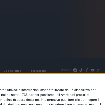
SEGUICI
Codice etico
Riservatezza
093 Cologno Monzese (Mi) |Tel. +39 02 254441 | Fax +39
TORNA SU
tori univoci e informazioni standard inviate da un dispositivo per
noi e i nostri 1733 partner possiamo utilizzare dati precisi di
le finalità sopra descritte. In alternativa puoi fare clic per negare il
i dei dati personali possono non richiedere il tuo consenso, ma hai il