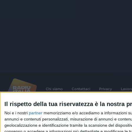
Chi siamo
Contattaci
Privacy
Lavor
Il rispetto della tua riservatezza è la nostra pr
©
2026
RADIO ITALIA S.p.A. P.IVA 06832230152 | Tutti i diritti riservati. Per le
Noi e i nostri
partner
memorizziamo e/o accediamo a informazioni su un 
contenute nel sito sono stati assolti gli obblighi derivanti dalla normativa dei diritt
connessi.
annunci e contenuti personalizzati, misurazione di annunci e contenuti
geolocalizzazione e identificazione tramite la scansione del dispositivo.
Capitale Sociale € 580.000,00 interamente versato. Iscr. Reg. Imprese Milano - C
06832230152. Iscritta al R.E.A. di Milano al n° 1125258. Testata giornalistica Reg
consenso o accedere a informazioni più dettagliate e modificare le t