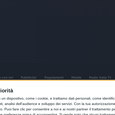
a con noi
Pubblicita'
Regolamenti
Mobile
Radio Italia Tv
iorità
 opere dell'ingegno
Sede Amministrativa: Viale Europa 49, 20
dispositivo, come i cookie, e trattiamo dati personali, come identifica
i d'autore e dei diritti
02 25444220
, analisi dell'audience e sviluppo dei servizi.
Con la tua autorizzazione 
 Puoi fare clic per consentire a noi e ai nostri partner il trattamento per 
.F. e n° iscrizione
Sede Legale: Via Savona 97, 20144 Milano
istrata n°286 - 3 Aprile
ue preferenze prima di acconsentire.
Si rende noto che alcuni trattament