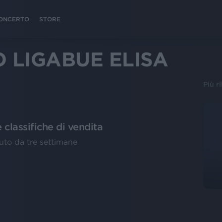
 CONCERTO
STORE
 LIGABUE ELISA
Più r
 classifiche di vendita
duto da tre settimane