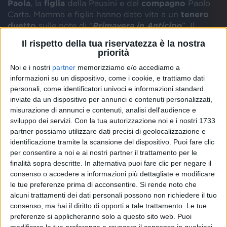
Paola
, la
figlia
della Pausini e del
compagno
Paolo
Carta. Mamma e figlia hanno dato vita a un
tenero
duetto
sulle note di “
Primavera in Anticipo
”. Il
video
è stato postato sulla pagina
Instagram
di fan
Il rispetto della tua riservatezza è la nostra
della cantante “
laura_passione_divina
”.
priorità
Noi e i nostri
partner
memorizziamo e/o accediamo a
informazioni su un dispositivo, come i cookie, e trattiamo dati
Non è la prima volta
che Laura porta Paola sul
personali, come identificatori univoci e informazioni standard
inviate da un dispositivo per annunci e contenuti personalizzati,
palco. A Torino, durante il “
Fatti Sentire World Tour
”,
misurazione di annunci e contenuti, analisi dell'audience e
avevano interpretato insieme “
Non c'è
”.
sviluppo dei servizi.
Con la tua autorizzazione noi e i nostri 1733
partner possiamo utilizzare dati precisi di geolocalizzazione e
identificazione tramite la scansione del dispositivo. Puoi fare clic
per consentire a noi e ai nostri partner il trattamento per le
finalità sopra descritte. In alternativa puoi fare clic per negare il
consenso o accedere a informazioni più dettagliate e modificare
le tue preferenze prima di acconsentire.
Si rende noto che
alcuni trattamenti dei dati personali possono non richiedere il tuo
consenso, ma hai il diritto di opporti a tale trattamento. Le tue
LAURA PAUSINI E LA FIGLIA PAOLA SUL
preferenze si applicheranno solo a questo sito web. Puoi
PALCO A TORINO: IL VIDEO DEL DUETTO