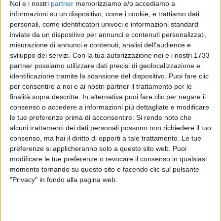
Noi e i nostri
partner
memorizziamo e/o accediamo a
informazioni su un dispositivo, come i cookie, e trattiamo dati
personali, come identificatori univoci e informazioni standard
inviate da un dispositivo per annunci e contenuti personalizzati,
misurazione di annunci e contenuti, analisi dell'audience e
sviluppo dei servizi.
Con la tua autorizzazione noi e i nostri 1733
partner possiamo utilizzare dati precisi di geolocalizzazione e
identificazione tramite la scansione del dispositivo. Puoi fare clic
per consentire a noi e ai nostri partner il trattamento per le
finalità sopra descritte. In alternativa puoi fare clic per negare il
consenso o accedere a informazioni più dettagliate e modificare
le tue preferenze prima di acconsentire.
Si rende noto che
alcuni trattamenti dei dati personali possono non richiedere il tuo
25 lug 2019
NEWS
consenso, ma hai il diritto di opporti a tale trattamento. Le tue
preferenze si applicheranno solo a questo sito web. Puoi
Laura Pausini canta con la figlia Paola sul
modificare le tue preferenze o revocare il consenso in qualsiasi
palco: il video del duetto
momento tornando su questo sito e facendo clic sul pulsante
Continua il suo tour negli stadi insieme a Biagio
"Privacy" in fondo alla pagina web.
Antonacci
di
Andrea Daz