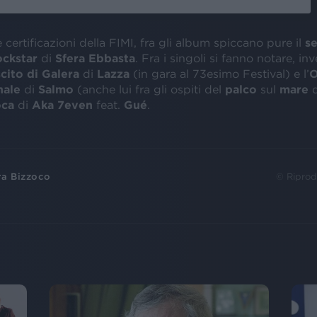
 certificazioni della FIMI, fra gli album spiccano pure il
s
ckstar
di
Sfera Ebbasta
. Fra i singoli si fanno notare, inve
cito di Galera
di
Lazza
(in gara al 73esimo Festival) e l’
O
nale
di
Salmo
(anche lui fra gli ospiti del
palco
sul
mare
oca
di
Aka 7even
feat.
Gué
.
ra Bizzoco
© Riprod