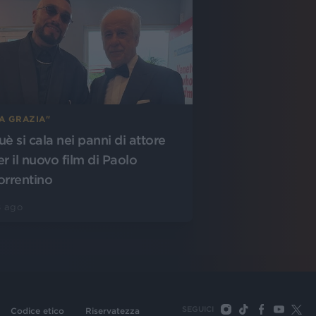
A GRAZIA"
uè si cala nei panni di attore
er il nuovo film di Paolo
orrentino
8 ago
SEGUICI
Codice etico
Riservatezza