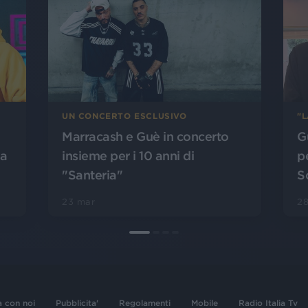
UN CONCERTO ESCLUSIVO
"L
Marracash e Guè in concerto
G
ia
insieme per i 10 anni di
p
"Santeria"
S
23 mar
2
a con noi
Pubblicita'
Regolamenti
Mobile
Radio Italia Tv