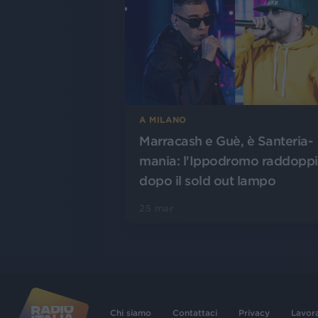
A MILANO
Marracash e Guè, è Santeria-
mania: l'Ippodromo raddopp
dopo il sold out lampo
25 mar
Chi siamo
Contattaci
Privacy
Lavor