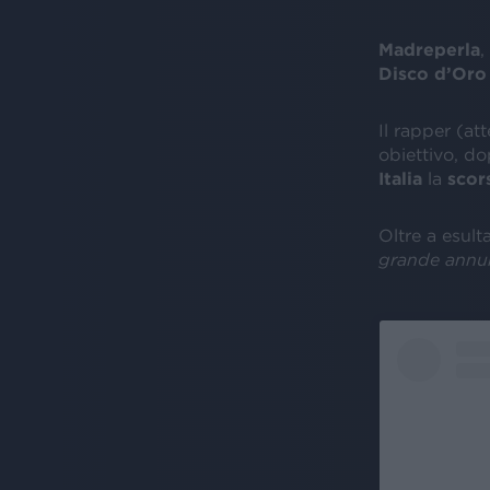
Madreperla
,
Disco d’Oro
Il rapper (at
obiettivo, do
Italia
la
scor
Oltre a esult
grande annu