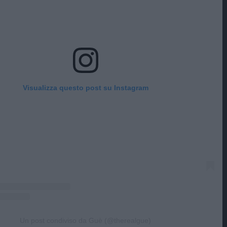
Visualizza questo post su Instagram
Un post condiviso da Guè (@therealgue)