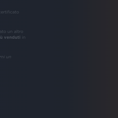
ertificato
ato un altro
più venduti
in
rni un