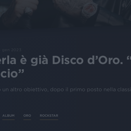
4 gen 2023
la è già Disco d’Oro. 
cio”
 un altro obiettivo, dopo il primo posto nella class
ALBUM
ORO
ROCKSTAR