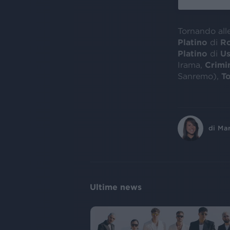
Tornando alle
Platino
di
Ro
Platino
di
Us
Irama,
Crimi
Sanremo),
T
di
Ma
Ultime news