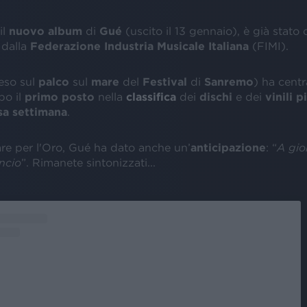
 il
nuovo album
di
Gué
(uscito il
13 gennaio), è già stato c
dalla
Federazione Industria Musicale Italiana
(FIMI).
teso sul
palco
sul
mare
del
Festival
di
Sanremo
) ha centr
po il
primo posto
nella
classifica
dei
dischi
e dei
vinili 
sa settimana
.
are per l'Oro, Gué ha dato anche un’
anticipazione
: “
A gio
ncio
”. Rimanete sintonizzati...