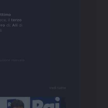
ettimo
ce, il
terzo
ro
di:
Ali
di
di
uzione riservata
Vedi tutte