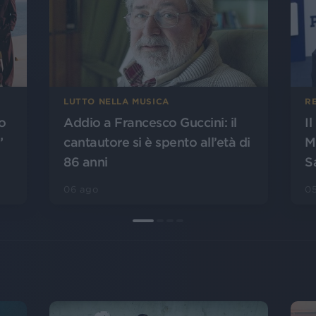
LUTTO NELLA MUSICA
R
o
Addio a Francesco Guccini: il
I
”
cantautore si è spento all’età di
M
86 anni
S
06 ago
0