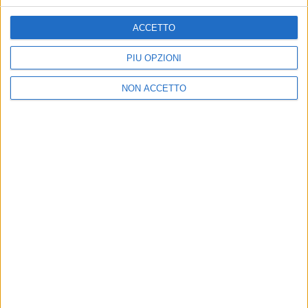
ACCETTO
PIÙ OPZIONI
NON ACCETTO
2023
MI HAI CAPITO O NO?