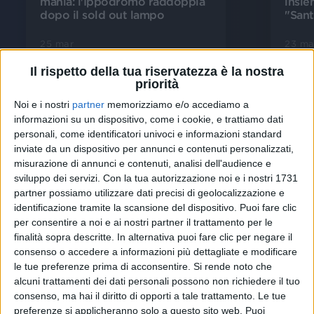
mania: l'Ippodromo raddoppia
insie
dopo il sold out lampo
"Sant
25 mar
23 ma
Il rispetto della tua riservatezza è la nostra
priorità
Noi e i nostri
partner
memorizziamo e/o accediamo a
informazioni su un dispositivo, come i cookie, e trattiamo dati
Video dell'artista
personali, come identificatori univoci e informazioni standard
inviate da un dispositivo per annunci e contenuti personalizzati,
misurazione di annunci e contenuti, analisi dell'audience e
sviluppo dei servizi.
Con la tua autorizzazione noi e i nostri 1731
partner possiamo utilizzare dati precisi di geolocalizzazione e
identificazione tramite la scansione del dispositivo. Puoi fare clic
per consentire a noi e ai nostri partner il trattamento per le
finalità sopra descritte. In alternativa puoi fare clic per negare il
consenso o accedere a informazioni più dettagliate e modificare
le tue preferenze prima di acconsentire.
Si rende noto che
alcuni trattamenti dei dati personali possono non richiedere il tuo
VIDEO
consenso, ma hai il diritto di opporti a tale trattamento. Le tue
#atuper
preferenze si applicheranno solo a questo sito web. Puoi