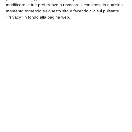
modificare le tue preferenze o revocare il consenso in qualsiasi
momento tornando su questo sito e facendo clic sul pulsante
"Privacy" in fondo alla pagina web.
MULTIMEDIA
Marracash e Guè al Marrageddon
Photogallery dell'artista