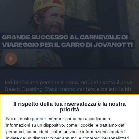
GRANDE SUCCESSO AL CARNEVALE DI
VIAREGGIO PER IL CARRO DI JOVANOTTI
Ieri tantissime persone si sono radunate sotto il Jova
Beach Opening Track: hanno cantato e ballato le
hit
più famose di Jovanotti, remixate dal dj e producer
Waxlife. Ad esempio, ieri la folla si è scatenata sulle
Il rispetto della tua riservatezza è la nostra
priorità
note di “
Ti porto via con me
”.
Noi e i nostri
partner
memorizziamo e/o accediamo a
informazioni su un dispositivo, come i cookie, e trattiamo dati
personali, come identificatori univoci e informazioni standard
inviate da un dispositivo per annunci e contenuti personalizzati,