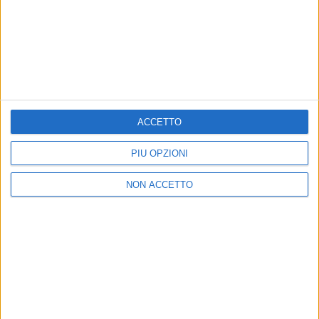
31 agosto Viareggio (Spiaggia Muraglione)
Jovanotti si sta già preparando per Jova Beach
Party: sono infatti giorni di
prove
per lui e il suo
staff.
ACCETTO
PIÙ OPZIONI
NON ACCETTO
di
Mara Bizzoco
© Riproduzione riservata
Ultime news
Vedi tutte