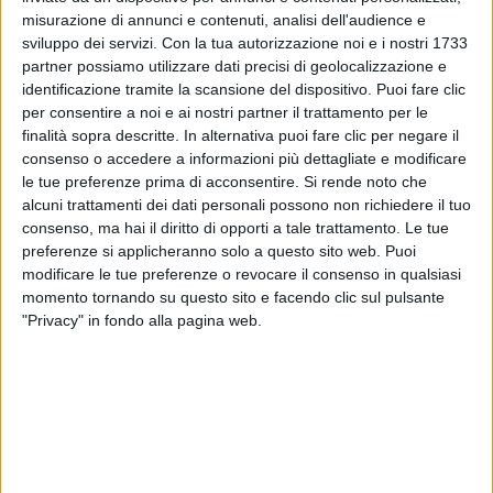
misurazione di annunci e contenuti, analisi dell'audience e
sviluppo dei servizi.
Con la tua autorizzazione noi e i nostri 1733
partner possiamo utilizzare dati precisi di geolocalizzazione e
identificazione tramite la scansione del dispositivo. Puoi fare clic
GRANDE SUCCESSO AL CARNEVALE DI
per consentire a noi e ai nostri partner il trattamento per le
finalità sopra descritte. In alternativa puoi fare clic per negare il
VIAREGGIO PER IL CARRO DI JOVANOTTI
consenso o accedere a informazioni più dettagliate e modificare
le tue preferenze prima di acconsentire.
Si rende noto che
alcuni trattamenti dei dati personali possono non richiedere il tuo
consenso, ma hai il diritto di opporti a tale trattamento. Le tue
preferenze si applicheranno solo a questo sito web. Puoi
modificare le tue preferenze o revocare il consenso in qualsiasi
I prossimi appuntamenti del Jova Beach Opening
momento tornando su questo sito e facendo clic sul pulsante
Track sono in programma
sabato 23 febbraio
,
"Privacy" in fondo alla pagina web.
domenica 3 marzo
e
martedì 5 marzo
. In consolle,
prossimamente, si avvicenderanno
Albert
Marzinotto
,
Tancredi
Onori
e
Luca
Bacchetti
;
Dj
Lrnz
, invece, è il resident fisso.