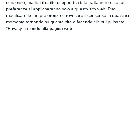
consenso, ma hai il diritto di opporti a tale trattamento. Le tue
preferenze si applicheranno solo a questo sito web. Puoi
modificare le tue preferenze o revocare il consenso in qualsiasi
momento tornando su questo sito e facendo clic sul pulsante
"Privacy" in fondo alla pagina web.
13 set 2017
NEWS
Jovanotti: il nuovo album esce l’1 dicembre.
Rick Rubin produttore
Lorenzo ha svelato che presto dirà le date del suo
tour al via a febbraio
di
Redazione