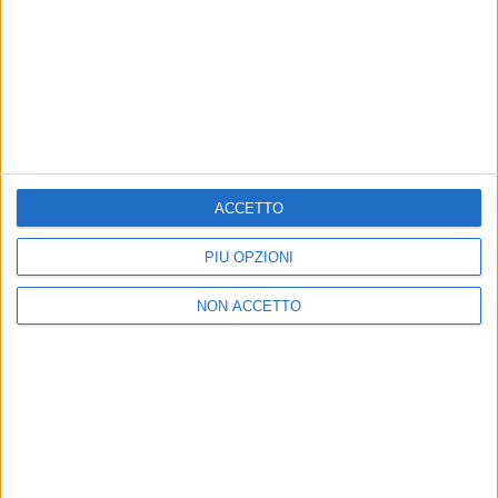
ACCETTO
PIÙ OPZIONI
NON ACCETTO
28 set 2016
NEWS
Jovanotti: un video saltellante per
ringraziare degli auguri
Ieri Lorenzo ha compiuto 50 anni