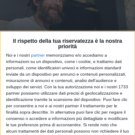
Il rispetto della tua riservatezza è la nostra
priorità
Noi e i nostri
partner
memorizziamo e/o accediamo a
18 feb 2019
NEWS
informazioni su un dispositivo, come i cookie, e trattiamo dati
Grande successo al Carnevale di Viareggio
personali, come identificatori univoci e informazioni standard
per il carro di Jovanotti
inviate da un dispositivo per annunci e contenuti personalizzati,
misurazione di annunci e contenuti, analisi dell'audience e
Ecco il video-racconto della seconda sfilata!
sviluppo dei servizi.
Con la tua autorizzazione noi e i nostri 1733
partner possiamo utilizzare dati precisi di geolocalizzazione e
di
Mara Bizzoco
identificazione tramite la scansione del dispositivo. Puoi fare clic
per consentire a noi e ai nostri partner il trattamento per le
finalità sopra descritte. In alternativa puoi fare clic per negare il
consenso o accedere a informazioni più dettagliate e modificare
le tue preferenze prima di acconsentire.
Si rende noto che
alcuni trattamenti dei dati personali possono non richiedere il tuo