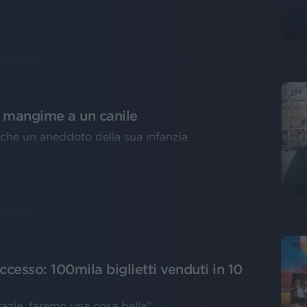
i mangime a un canile
anche un aneddoto della sua infanzia
cesso: 100mila biglietti venduti in 10
razie, faremo una cosa bella”