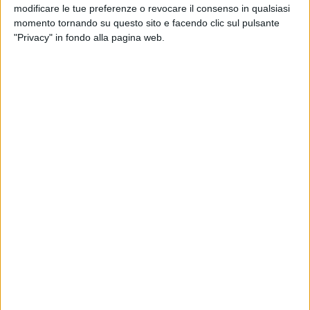
modificare le tue preferenze o revocare il consenso in qualsiasi
EROS RAMAZZOTTI (IL MEGLIO DI RADIO
momento tornando su questo sito e facendo clic sul pulsante
"Privacy" in fondo alla pagina web.
ITALIA LIVE)
di
Andrea Daz
© Riproduzione riservata
Ultime news
Vedi tutte