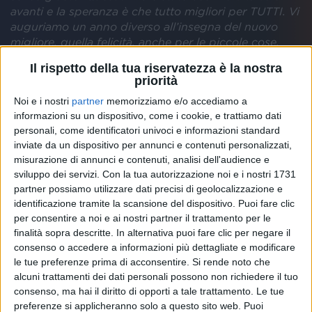
avanti e la speranza è
che tutto migliori per TUTTI.
Vi
auguriamo un anno diverso all’insegna del nuovo
migliore, quella felicità, anche per le piccole cose,
che manca da troppo tempo
”.
Il rispetto della tua riservatezza è la nostra
priorità
Noi e i nostri
partner
memorizziamo e/o accediamo a
Eros non poteva dimenticare i suoi numerosi
fan
. Ha
informazioni su un dispositivo, come i cookie, e trattiamo dati
pubblicato un
video di auguri
in tantissime lingue
personali, come identificatori univoci e informazioni standard
con le immagini più belle del suo ultimo
tour
. In
inviate da un dispositivo per annunci e contenuti personalizzati,
sottofondo c’è “
Nati per amare
”, brano tratto
misurazione di annunci e contenuti, analisi dell'audience e
sviluppo dei servizi.
Con la tua autorizzazione noi e i nostri 1731
dall’album “
Vita ce n’è
”.
partner possiamo utilizzare dati precisi di geolocalizzazione e
identificazione tramite la scansione del dispositivo. Puoi fare clic
per consentire a noi e ai nostri partner il trattamento per le
finalità sopra descritte. In alternativa puoi fare clic per negare il
consenso o accedere a informazioni più dettagliate e modificare
le tue preferenze prima di acconsentire.
Si rende noto che
alcuni trattamenti dei dati personali possono non richiedere il tuo
consenso, ma hai il diritto di opporti a tale trattamento. Le tue
preferenze si applicheranno solo a questo sito web. Puoi