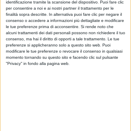
"L'UL
LE NOZZE IN SICILIA
identificazione tramite la scansione del dispositivo. Puoi fare clic
per consentire a noi e ai nostri partner il trattamento per le
Biagi
Eros Ramazzotti, la dedica
Eros 
d'amore per la figlia Aurora nel
finalità sopra descritte. In alternativa puoi fare clic per negare il
giorno del matrimonio
consenso o accedere a informazioni più dettagliate e modificare
le tue preferenze prima di acconsentire.
Si rende noto che
24 gi
05 lug
alcuni trattamenti dei dati personali possono non richiedere il tuo
consenso, ma hai il diritto di opporti a tale trattamento. Le tue
preferenze si applicheranno solo a questo sito web. Puoi
modificare le tue preferenze o revocare il consenso in qualsiasi
momento tornando su questo sito e facendo clic sul pulsante
"Privacy" in fondo alla pagina web.
Video dell'artista