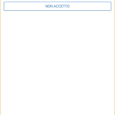
NON ACCETTO
2025
IL MIO GIORNO
PREFERITO