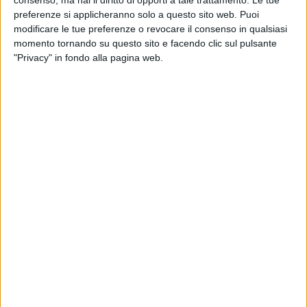
consenso, ma hai il diritto di opporti a tale trattamento. Le tue
preferenze si applicheranno solo a questo sito web. Puoi
modificare le tue preferenze o revocare il consenso in qualsiasi
momento tornando su questo sito e facendo clic sul pulsante
"Privacy" in fondo alla pagina web.
27 dic 2020
NEWS
Eros Ramazzotti festeggia con Aurora: “Vi
auguriamo un anno diverso”
Il cantante non dimentica i suoi fan: ecco il suo video
per loro
di
Andrea Daz