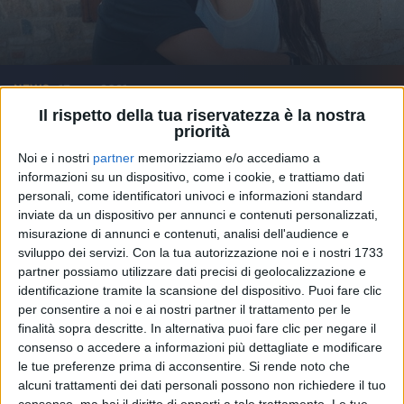
17 mar 2021
NEWS
Il rispetto della tua riservatezza è la nostra
Aurora Ramazzotti e quella foto da piccola
priorità
al live di papà Eros
Noi e i nostri
partner
memorizziamo e/o accediamo a
Su Instagram scrive: “Mi mancano i concerti”
informazioni su un dispositivo, come i cookie, e trattiamo dati
personali, come identificatori univoci e informazioni standard
inviate da un dispositivo per annunci e contenuti personalizzati,
di
Andrea Daz
misurazione di annunci e contenuti, analisi dell'audience e
sviluppo dei servizi.
Con la tua autorizzazione noi e i nostri 1733
partner possiamo utilizzare dati precisi di geolocalizzazione e
identificazione tramite la scansione del dispositivo. Puoi fare clic
per consentire a noi e ai nostri partner il trattamento per le
finalità sopra descritte. In alternativa puoi fare clic per negare il
consenso o accedere a informazioni più dettagliate e modificare
le tue preferenze prima di acconsentire.
Si rende noto che
alcuni trattamenti dei dati personali possono non richiedere il tuo