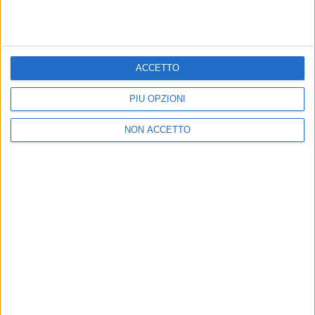
ACCETTO
PIÙ OPZIONI
NON ACCETTO
20 mag 2019
NEWS
Eros Ramazzotti e Aurora, due gocce
d'acqua su Instagram
Eros le ha dedicato non una, ma ben due canzoni
di
Andrea Daz