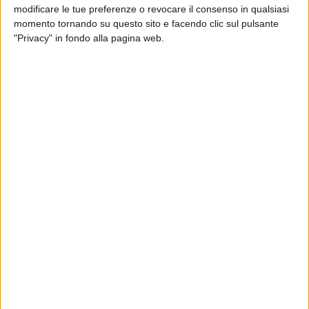
Milano
, c'è ora una nuova possibilità: sono state
modificare le tue preferenze o revocare il consenso in qualsiasi
infatti annunciate altre disponibilità per
momento tornando su questo sito e facendo clic sul pulsante
l'appuntamento del 21 novembre al Mediolanum
"Privacy" in fondo alla pagina web.
Forum, precedentemente dichiarato sold out.