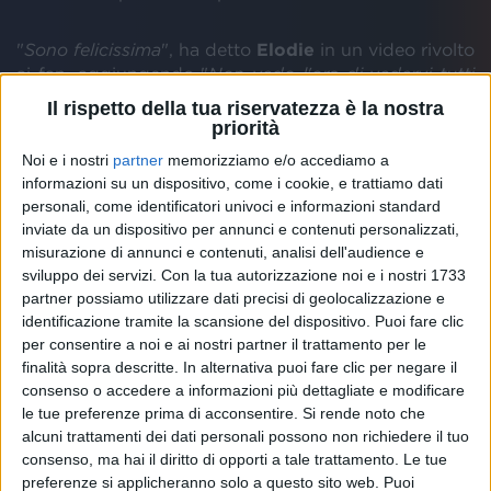
"
Sono felicissima
", ha detto
Elodie
in un video rivolto
ai fan, aggiungendo "
Non vedo l'ora di vedervi tutti
quanti! Ci vediamo tra una settimana!
"
Il rispetto della tua riservatezza è la nostra
priorità
Noi e i nostri
partner
memorizziamo e/o accediamo a
informazioni su un dispositivo, come i cookie, e trattiamo dati
personali, come identificatori univoci e informazioni standard
inviate da un dispositivo per annunci e contenuti personalizzati,
misurazione di annunci e contenuti, analisi dell'audience e
sviluppo dei servizi.
Con la tua autorizzazione noi e i nostri 1733
partner possiamo utilizzare dati precisi di geolocalizzazione e
identificazione tramite la scansione del dispositivo. Puoi fare clic
ELODIE COMMENTA I SOLD OUT
per consentire a noi e ai nostri partner il trattamento per le
finalità sopra descritte. In alternativa puoi fare clic per negare il
consenso o accedere a informazioni più dettagliate e modificare
le tue preferenze prima di acconsentire.
Si rende noto che
alcuni trattamenti dei dati personali possono non richiedere il tuo
consenso, ma hai il diritto di opporti a tale trattamento. Le tue
Per chi, invece, volesse vedere
Elodie
esibirsi a
preferenze si applicheranno solo a questo sito web. Puoi