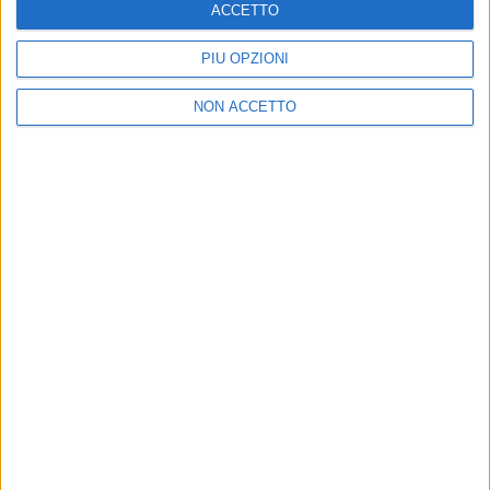
ACCETTO
PIÙ OPZIONI
NON ACCETTO
Chi siamo
Contattaci
Privacy
Lavora con noi
Pubblicita'
Regolamenti
Mobile
Radio Italia Tv
Codice etico
Riservatezza
SEGUICI
©
2026
RADIO ITALIA S.p.A. P.IVA 06832230152 | Tutti i diritti riservati. Per
le opere dell'ingegno contenute nel sito sono stati assolti gli obblighi
derivanti dalla normativa dei diritti d'autore e dei diritti connessi.