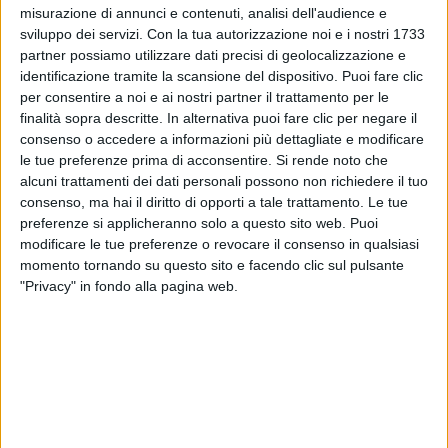
misurazione di annunci e contenuti, analisi dell'audience e
sviluppo dei servizi.
Con la tua autorizzazione noi e i nostri 1733
partner possiamo utilizzare dati precisi di geolocalizzazione e
identificazione tramite la scansione del dispositivo. Puoi fare clic
per consentire a noi e ai nostri partner il trattamento per le
finalità sopra descritte. In alternativa puoi fare clic per negare il
consenso o accedere a informazioni più dettagliate e modificare
le tue preferenze prima di acconsentire.
Si rende noto che
08 nov 2023
ELODIE SHOW 2023
alcuni trattamenti dei dati personali possono non richiedere il tuo
consenso, ma hai il diritto di opporti a tale trattamento. Le tue
Elodie registra altri sold out: "Sono
preferenze si applicheranno solo a questo sito web. Puoi
felicissima"
modificare le tue preferenze o revocare il consenso in qualsiasi
Quasi tutti gli appuntamenti del tour hanno
momento tornando su questo sito e facendo clic sul pulsante
registrato il tutto esaurito, ma a Milano ci sono nuove
"Privacy" in fondo alla pagina web.
disponibilità
di
Maria Vittoria Pezzoni