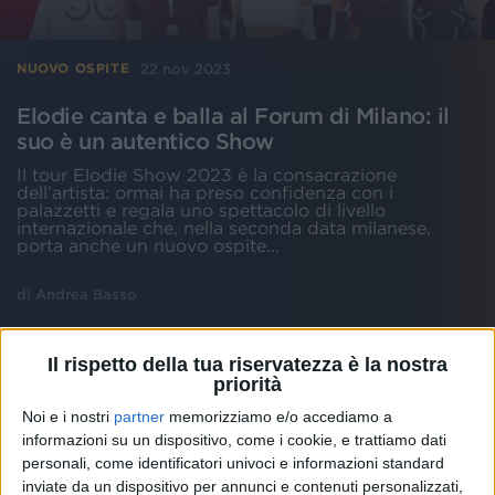
22 nov 2023
NUOVO OSPITE
Elodie canta e balla al Forum di Milano: il
suo è un autentico Show
Il tour Elodie Show 2023 è la consacrazione
dell’artista: ormai ha preso confidenza con i
palazzetti e regala uno spettacolo di livello
internazionale che, nella seconda data milanese,
porta anche un nuovo ospite...
di
Andrea Basso
Il rispetto della tua riservatezza è la nostra
priorità
Noi e i nostri
partner
memorizziamo e/o accediamo a
informazioni su un dispositivo, come i cookie, e trattiamo dati
personali, come identificatori univoci e informazioni standard
inviate da un dispositivo per annunci e contenuti personalizzati,