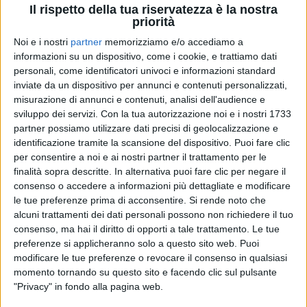
Il rispetto della tua riservatezza è la nostra
priorità
Noi e i nostri
partner
memorizziamo e/o accediamo a
informazioni su un dispositivo, come i cookie, e trattiamo dati
personali, come identificatori univoci e informazioni standard
inviate da un dispositivo per annunci e contenuti personalizzati,
misurazione di annunci e contenuti, analisi dell'audience e
sviluppo dei servizi.
Con la tua autorizzazione noi e i nostri 1733
partner possiamo utilizzare dati precisi di geolocalizzazione e
identificazione tramite la scansione del dispositivo. Puoi fare clic
13 dic 2022
per consentire a noi e ai nostri partner il trattamento per le
PRIMA VOLTA
finalità sopra descritte. In alternativa puoi fare clic per negare il
Elodie al Forum: c’è la data per il grande
consenso o accedere a informazioni più dettagliate e modificare
concerto a Milano
le tue preferenze prima di acconsentire.
Si rende noto che
alcuni trattamenti dei dati personali possono non richiedere il tuo
La cantante, come anticipato pochi giorni fa, è
consenso, ma hai il diritto di opporti a tale trattamento. Le tue
pronta al debutto al palazzetto di Assago nella
prossima primvarea: porterà sul palco il brano di
preferenze si applicheranno solo a questo sito web. Puoi
Sanremo e il nuovo album “Ok. Respira”
modificare le tue preferenze o revocare il consenso in qualsiasi
momento tornando su questo sito e facendo clic sul pulsante
di
Andrea Basso
"Privacy" in fondo alla pagina web.