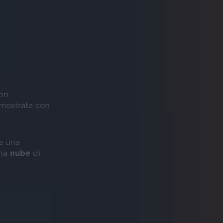
con
 mostrata con
e una
una
nube
di