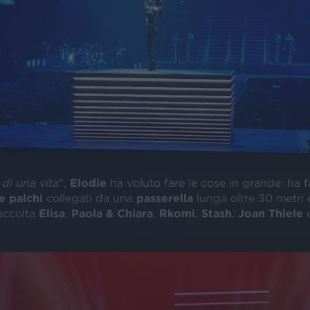
di una vita
”,
Elodie
ha voluto fare le cose in grande: ha f
e palchi
collegati da una
passerella
lunga oltre 30 metri 
accolta
Elisa
,
Paola & Chiara
,
Rkomi
,
Stash
,
Joan Thiele