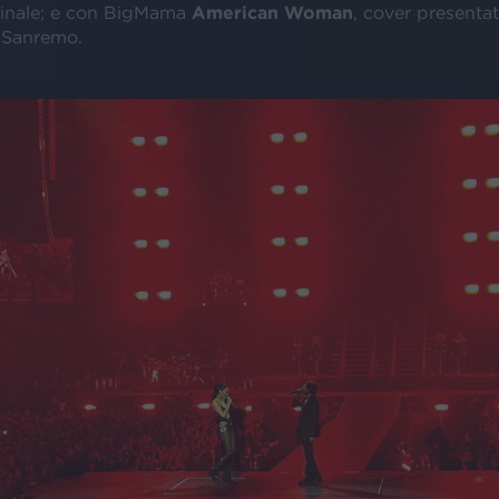
inale; e con BigMama
American Woman
, cover presenta
i Sanremo.