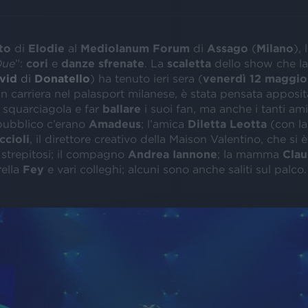
to
di
Elodie
al
Mediolanum
Forum
di
Assago
(
Milano
), 
Due
”:
cori
e
danze
sfrenate
. La
scaletta
dello show che la
vid
di
Donatello
) ha tenuto ieri sera (
venerdì 12 maggio
n carriera nel palasport milanese, è stata pensata appos
 squarciagola e far
ballare
i suoi fan, ma anche i tanti ami
 pubblico c’erano
Amadeus
; l’amica
Diletta Leotta
(con la
ccioli
, il direttore creativo della Maison Valentino, che si
 strepitosi; il compagno
Andrea Iannone
; la mamma
Clau
rella
Fey
e vari colleghi; alcuni sono anche saliti sul palco.