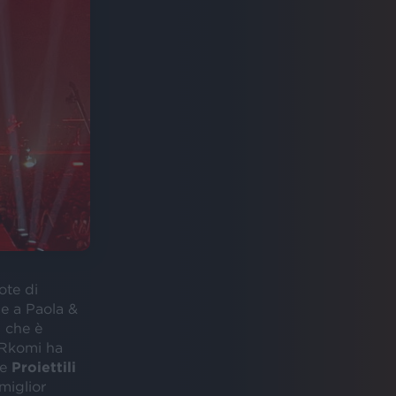
ote di
me a Paola &
2 che è
n Rkomi ha
e
Proiettili
miglior