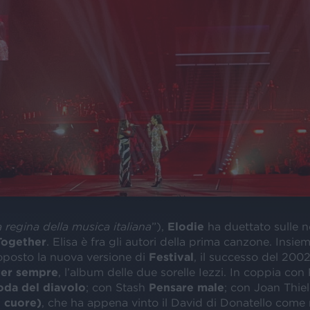
a regina della musica italiana
”),
Elodie
ha duettato sulle n
Together
. Elisa è fra gli autori della prima canzone. Insie
oposto la nuova versione di
Festival
, il successo del 200
er sempre
, l’album delle due sorelle Iezzi. In coppia co
oda del diavolo
; con Stash
Pensare male
; con Joan Thiel
l cuore)
, che ha appena vinto il David di Donatello come 