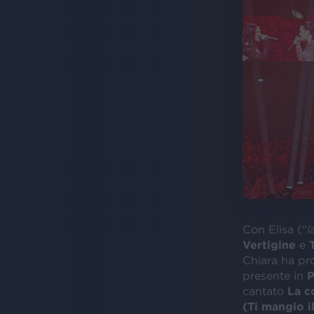
Con Elisa (“
l
Vertigine
e
Chiara ha pr
presente in
P
cantato
La c
(Ti mangio i