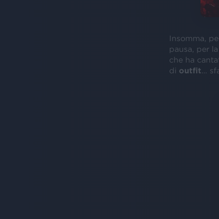
Insomma, per 
pausa, per la
che ha canta
di
outfit
… sfa