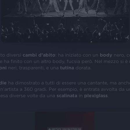
to diversi
cambi d’abito
: ha iniziato con un
body
nero, 
e ha finito con un altro
body,
fucsia però. Nel mezzo si è
oni
neri, trasparenti, e una
tutina
dorata.
die
ha dimostrato a tutti di essere una cantante, ma anch
un’artista a 360 gradi. Per esempio, è entrata avvolta da 
esa diverse volte da una
scalinata
in
plexiglass
.