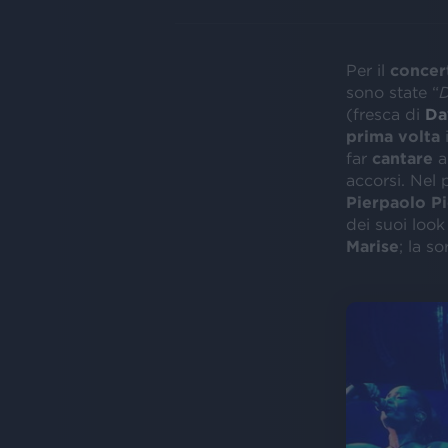
Per il
concer
sono state “
(fresca di
Da
prima volta
i
far
cantare
a
accorsi. Nel
Pierpaolo Pi
dei suoi look
Marise
; la so