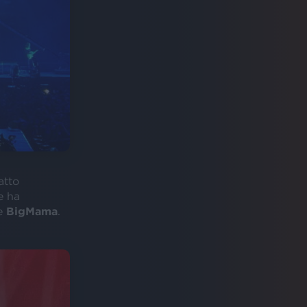
atto
e ha
e
BigMama
.