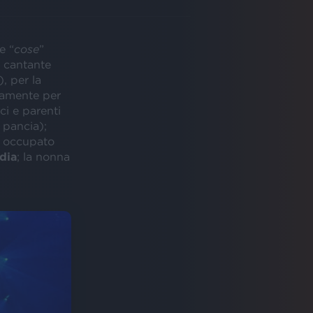
le “
cose
”
 cantante
), per la
itamente per
ci e parenti
 pancia);
 è occupato
dia
; la nonna