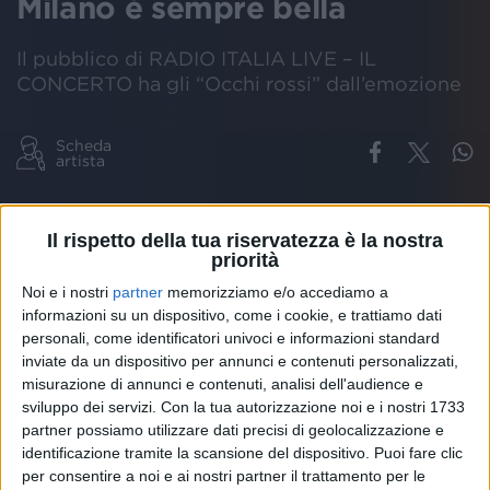
Milano è sempre bella
Il pubblico di RADIO ITALIA LIVE – IL
CONCERTO ha gli “Occhi rossi” dall’emozione
Scheda
artista
COEZ
COME NELLE CANZONI
OCCHI ROSSI
È SEMPRE BELLO
CO
Il rispetto della tua riservatezza è la nostra
priorità
Noi e i nostri
partner
memorizziamo e/o accediamo a
Dopo i
Pinguini Tattici Nucleari
, sul palco di
RADIO
informazioni su un dispositivo, come i cookie, e trattiamo dati
ITALIA LIVE – IL CONCERTO
in
piazza Duomo a
personali, come identificatori univoci e informazioni standard
Milano
, avvolta dagli ultimi raggi di sole, arriva
Coez
inviate da un dispositivo per annunci e contenuti personalizzati,
con i suoi immancabili occhiali da sole e le sue
misurazione di annunci e contenuti, analisi dell'audience e
canzoni.
sviluppo dei servizi.
Con la tua autorizzazione noi e i nostri 1733
partner possiamo utilizzare dati precisi di geolocalizzazione e
identificazione tramite la scansione del dispositivo. Puoi fare clic
Si parte con l’ultimo album dell’artista “
Volare
”,
per consentire a noi e ai nostri partner il trattamento per le
tatuato anche sul polso dell’artista. “
Con te ho