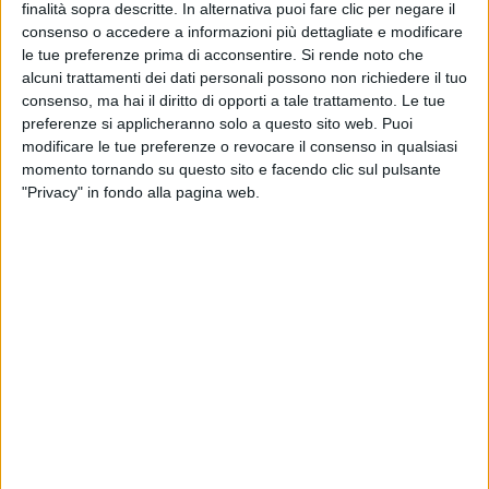
finalità sopra descritte. In alternativa puoi fare clic per negare il
imparato il termine mancarsi
”: inizia così “
Come
consenso o accedere a informazioni più dettagliate e modificare
nelle canzoni
” e Coez sembra dedicare questo verso
le tue preferenze prima di acconsentire.
Si rende noto che
al suo pubblico, alla
musica live
, che dopo due anni
alcuni trattamenti dei dati personali possono non richiedere il tuo
di pandemia è ripartita. L’artista saluta la piazza e
consenso, ma hai il diritto di opporti a tale trattamento. Le tue
chiede un applauso per la
Mediterranean Orchestra.
preferenze si applicheranno solo a questo sito web. Puoi
modificare le tue preferenze o revocare il consenso in qualsiasi
momento tornando su questo sito e facendo clic sul pulsante
"Privacy" in fondo alla pagina web.
Poi è il turno di “
Occhi rossi
” e sono solo brividi e
occhi lucidi dall’emozione.
Il gran finale è col botto. “
Siete sempre belli
”, dice
l’artista, ringraziando
Radio Italia solomusicaitaliana
e introducendo così il successo “
È sempre bello
”,
che è un vero e proprio duetto tra Coez e il pubblico:
tutti cantano con lui, l’energia è tanta.
Raggiunto da
Luca e Paolo
, l’artista ripercorre il suo
percorso artistico: “
Sono cresciuto con la musica
italiana, poi intorno ai 14 anni mi sono avvicinato al