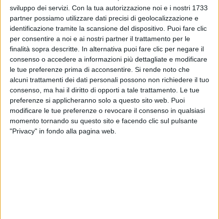
Coez: con lui piazza Duomo a Milano è
sviluppo dei servizi.
Con la tua autorizzazione noi e i nostri 1733
sempre bella
partner possiamo utilizzare dati precisi di geolocalizzazione e
identificazione tramite la scansione del dispositivo. Puoi fare clic
Il pubblico di RADIO ITALIA LIVE – IL CONCERTO
per consentire a noi e ai nostri partner il trattamento per le
ha gli “Occhi rossi” dall’emozione
finalità sopra descritte. In alternativa puoi fare clic per negare il
consenso o accedere a informazioni più dettagliate e modificare
le tue preferenze prima di acconsentire.
Si rende noto che
alcuni trattamenti dei dati personali possono non richiedere il tuo
consenso, ma hai il diritto di opporti a tale trattamento. Le tue
preferenze si applicheranno solo a questo sito web. Puoi
modificare le tue preferenze o revocare il consenso in qualsiasi
momento tornando su questo sito e facendo clic sul pulsante
"Privacy" in fondo alla pagina web.
VIDEO