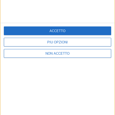
canzone d'autore”
“Canto per immagini perché provengo dal mondo
dei graffiti”
ACCETTO
PIÙ OPZIONI
NON ACCETTO
26 apr 2019
NEWS
Coez: il nuovo singolo “Domenica” e quella