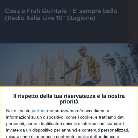
Coez e Frah Quintale - E' sempre bello
(Radio Italia Live 16^ Stagione)
Il rispetto della tua riservatezza è la nostra
priorità
Noi e i nostri
partner
memorizziamo e/o accediamo a
informazioni su un dispositivo, come i cookie, e trattiamo dati
personali, come identificatori univoci e informazioni standard
21 mag 2022
#RILIVE
inviate da un dispositivo per annunci e contenuti personalizzati,
misurazione di annunci e contenuti, analisi dell'audience e