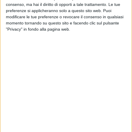
consenso, ma hai il diritto di opporti a tale trattamento. Le tue
preferenze si applicheranno solo a questo sito web. Puoi
modificare le tue preferenze o revocare il consenso in qualsiasi
25 feb 2022
ASCOLTA E GUARDA
momento tornando su questo sito e facendo clic sul pulsante
"Privacy" in fondo alla pagina web.
“Occhi rossi”: il nuovo singolo di Coez su
Radio Italia. Guarda il video!
La clip è stata girata in Sicilia con la regia di Fele La
Franca
di
Simone Bernardi
Chi siamo
Contattaci