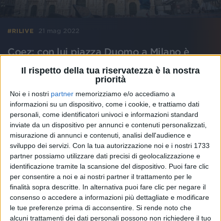
21 mag 2022
#RILIVE
Coez: con lui piazza Duomo a Milano è
sempre bella
Il rispetto della tua riservatezza è la nostra
Il pubblico di RADIO ITALIA LIVE – IL CONCERTO
priorità
ha gli “Occhi rossi” dall’emozione
Noi e i nostri
partner
memorizziamo e/o accediamo a
informazioni su un dispositivo, come i cookie, e trattiamo dati
personali, come identificatori univoci e informazioni standard
inviate da un dispositivo per annunci e contenuti personalizzati,
misurazione di annunci e contenuti, analisi dell'audience e
sviluppo dei servizi.
Con la tua autorizzazione noi e i nostri 1733
partner possiamo utilizzare dati precisi di geolocalizzazione e
identificazione tramite la scansione del dispositivo. Puoi fare clic
per consentire a noi e ai nostri partner il trattamento per le
finalità sopra descritte. In alternativa puoi fare clic per negare il
consenso o accedere a informazioni più dettagliate e modificare
le tue preferenze prima di acconsentire.
Si rende noto che
alcuni trattamenti dei dati personali possono non richiedere il tuo