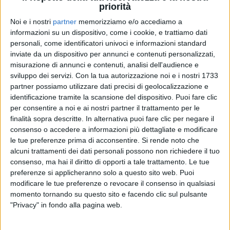
priorità
Noi e i nostri
partner
memorizziamo e/o accediamo a
informazioni su un dispositivo, come i cookie, e trattiamo dati
personali, come identificatori univoci e informazioni standard
Visualizza questo post su Instagram
inviate da un dispositivo per annunci e contenuti personalizzati,
misurazione di annunci e contenuti, analisi dell'audience e
sviluppo dei servizi.
Con la tua autorizzazione noi e i nostri 1733
partner possiamo utilizzare dati precisi di geolocalizzazione e
identificazione tramite la scansione del dispositivo. Puoi fare clic
per consentire a noi e ai nostri partner il trattamento per le
finalità sopra descritte. In alternativa puoi fare clic per negare il
consenso o accedere a informazioni più dettagliate e modificare
le tue preferenze prima di acconsentire.
Si rende noto che
alcuni trattamenti dei dati personali possono non richiedere il tuo
consenso, ma hai il diritto di opporti a tale trattamento. Le tue
Un post condiviso da Vasco Rossi (@vascorossi)
preferenze si applicheranno solo a questo sito web. Puoi
modificare le tue preferenze o revocare il consenso in qualsiasi
momento tornando su questo sito e facendo clic sul pulsante
Anche
Laura Pausini
ha dedicato un pensiero alla
"Privacy" in fondo alla pagina web.
sua regione, alla sua famiglia, a tutti i suoi amici e a
tutti i suoi concittadini, lanciando il suo personale