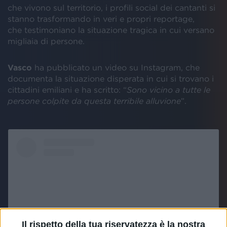
che vivono sul territorio, i profili social dei cantanti si
stanno trasformando in veri e propri reportage,
che testimoniano la situazione tragica in cui versano
migliaia di persone.
Vasco
ha pubblicato un video su Instagram, che
documenta la situazione disperata in cui si trovano i
cittadini emiliani e ha scritto: “
Sono vicino a tutte le
persone colpite da questa terribile alluvione
”.
Il rispetto della tua riservatezza è la nostra