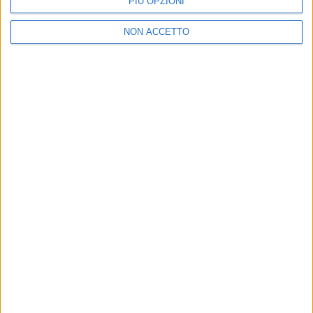
PIÙ OPZIONI
NON ACCETTO
Un post condiviso da STADIO (@stadio.official)
di
Simone Bernardi
© Riproduzione riservata
Ultime news
Vedi tutte