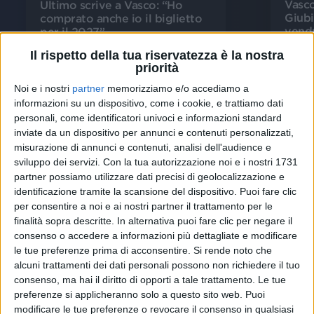
Vasco
Ultimo scrive a Vasco: “Ho
Giubi
comprato anche io il biglietto
vendu
per il 2027”
Il rispetto della tua riservatezza è la nostra
10 lug
11 lug
priorità
Noi e i nostri
partner
memorizziamo e/o accediamo a
informazioni su un dispositivo, come i cookie, e trattiamo dati
personali, come identificatori univoci e informazioni standard
inviate da un dispositivo per annunci e contenuti personalizzati,
Video dell'artista
misurazione di annunci e contenuti, analisi dell'audience e
sviluppo dei servizi.
Con la tua autorizzazione noi e i nostri 1731
partner possiamo utilizzare dati precisi di geolocalizzazione e
identificazione tramite la scansione del dispositivo. Puoi fare clic
per consentire a noi e ai nostri partner il trattamento per le
finalità sopra descritte. In alternativa puoi fare clic per negare il
consenso o accedere a informazioni più dettagliate e modificare
le tue preferenze prima di acconsentire.
Si rende noto che
alcuni trattamenti dei dati personali possono non richiedere il tuo
consenso, ma hai il diritto di opporti a tale trattamento. Le tue
preferenze si applicheranno solo a questo sito web. Puoi
VIDEO
VIDEO
modificare le tue preferenze o revocare il consenso in qualsiasi