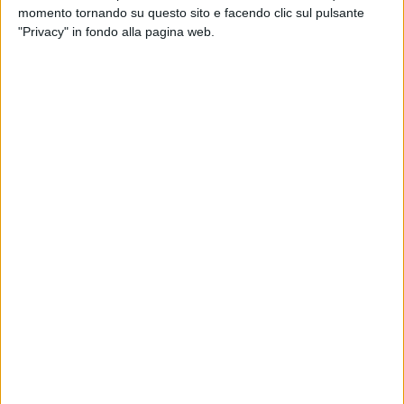
Intervista a Vasco Rossi (Bari
Vasco 
momento tornando su questo sito e facendo clic sul pulsante
19/06/2026)
"Privacy" in fondo alla pagina web.
Photogallery dell'artista
PHOTOGALLERY
PHOTOGALLERY
VASCO LIVE 2023 -
VASCO LIVE 2024 (BARI
PHOTOGALLERY
BOLOGNA