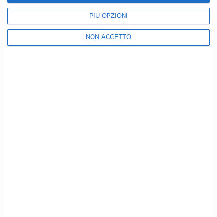
PIÙ OPZIONI
NON ACCETTO
2023
GLI SBAGLI CHE FAI
Chi siamo
Contattaci
Privacy
Lavora con noi
Pubblicita'
Regolamenti