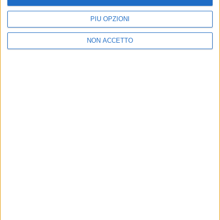
PIÙ OPZIONI
NON ACCETTO
17 mag 2023
L’EMERGENZA
Alluvione in Emilia Romagna: gli appelli dei
cantanti italiani
Solidarietà da tutta Italia e da tanti artisti emiliani,