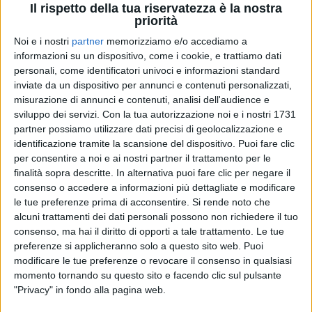
Il rispetto della tua riservatezza è la nostra
priorità
Noi e i nostri
partner
memorizziamo e/o accediamo a
informazioni su un dispositivo, come i cookie, e trattiamo dati
personali, come identificatori univoci e informazioni standard
inviate da un dispositivo per annunci e contenuti personalizzati,
misurazione di annunci e contenuti, analisi dell'audience e
25 set 2024
NUOVO LOOK BIONDO
sviluppo dei servizi.
Con la tua autorizzazione noi e i nostri 1731
partner possiamo utilizzare dati precisi di geolocalizzazione e
Laura Pausini: su Radio Italia arriva il nuovo
identificazione tramite la scansione del dispositivo. Puoi fare clic
singolo “Ciao”
per consentire a noi e ai nostri partner il trattamento per le
Il brano, scritto con Sam Smith, esce venerdì 27
finalità sopra descritte. In alternativa puoi fare clic per negare il
settembre, anche nella versione spagnola “Chao”
consenso o accedere a informazioni più dettagliate e modificare
le tue preferenze prima di acconsentire.
Si rende noto che
di
Simone Bernardi
alcuni trattamenti dei dati personali possono non richiedere il tuo
consenso, ma hai il diritto di opporti a tale trattamento. Le tue
preferenze si applicheranno solo a questo sito web. Puoi
modificare le tue preferenze o revocare il consenso in qualsiasi
momento tornando su questo sito e facendo clic sul pulsante
"Privacy" in fondo alla pagina web.