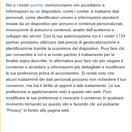
Noi e i nostri
partner
memorizziamo e/o accediamo a
ROCCO HUNT
ROCCO HUNT
ROCCO HUNT
informazioni su un dispositivo, come i cookie, e trattiamo dati
RADIO ITALIA LIVE SPECIALE SANREMO
VOI TANKA VILLAGE 2025
personali, come identificatori univoci e informazioni standard
RADIO ITALIA LIVE ESTATE
inviate da un dispositivo per annunci e contenuti personalizzati,
1
VIDEO
25
FOTO
misurazione di annunci e contenuti, analisi dell'audience e
1
VIDEO
15
FOTO
sviluppo dei servizi.
Con la tua autorizzazione noi e i nostri 1733
1
VIDEO
10
FOTO
partner possiamo utilizzare dati precisi di geolocalizzazione e
identificazione tramite la scansione del dispositivo. Puoi fare clic
per consentire a noi e ai nostri partner il trattamento per le
finalità sopra descritte. In alternativa puoi fare clic per negare il
consenso o accedere a informazioni più dettagliate e modificare
le tue preferenze prima di acconsentire.
Si rende noto che
News correlate
alcuni trattamenti dei dati personali possono non richiedere il tuo
consenso, ma hai il diritto di opporti a tale trattamento. Le tue
preferenze si applicheranno solo a questo sito web. Puoi
modificare le tue preferenze o revocare il consenso in qualsiasi
momento tornando su questo sito e facendo clic sul pulsante
"Privacy" in fondo alla pagina web.