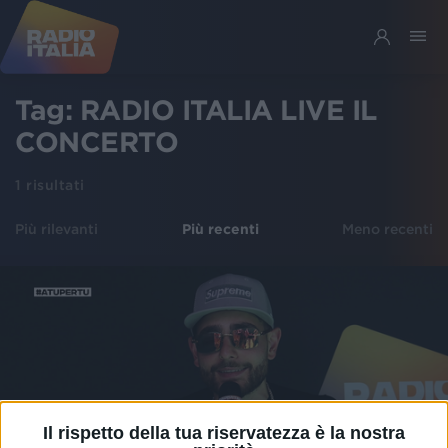
Tag:
RADIO ITALIA LIVE IL
CONCERTO
1
risultati
Più rilevanti
Più recenti
Meno recenti
Il rispetto della tua riservatezza è la nostra