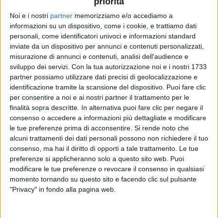
priorità
Noi e i nostri
partner
memorizziamo e/o accediamo a
informazioni su un dispositivo, come i cookie, e trattiamo dati
personali, come identificatori univoci e informazioni standard
VIDEO
inviate da un dispositivo per annunci e contenuti personalizzati,
misurazione di annunci e contenuti, analisi dell'audience e
#atupertu con Rocco Hunt (#rilive Napoli)
sviluppo dei servizi.
Con la tua autorizzazione noi e i nostri 1733
partner possiamo utilizzare dati precisi di geolocalizzazione e
identificazione tramite la scansione del dispositivo. Puoi fare clic
per consentire a noi e ai nostri partner il trattamento per le
finalità sopra descritte. In alternativa puoi fare clic per negare il
consenso o accedere a informazioni più dettagliate e modificare
le tue preferenze prima di acconsentire.
Si rende noto che
alcuni trattamenti dei dati personali possono non richiedere il tuo
consenso, ma hai il diritto di opporti a tale trattamento. Le tue
preferenze si applicheranno solo a questo sito web. Puoi
modificare le tue preferenze o revocare il consenso in qualsiasi
Chi siamo
Contattaci
momento tornando su questo sito e facendo clic sul pulsante
Privacy
Lavora con noi
"Privacy" in fondo alla pagina web.
Pubblicita'
Regolamenti
Mobile
Radio Italia Tv