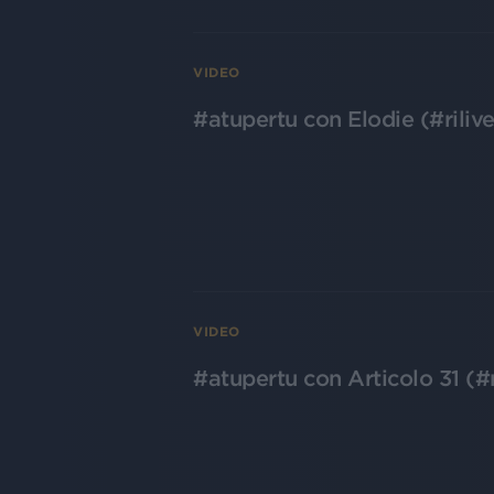
VIDEO
#atupertu con Elodie (#riliv
VIDEO
#atupertu con Articolo 31 (#r