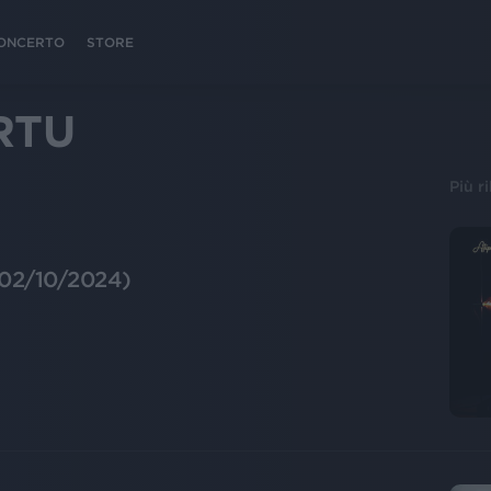
 CONCERTO
STORE
RTU
Più r
(02/10/2024)