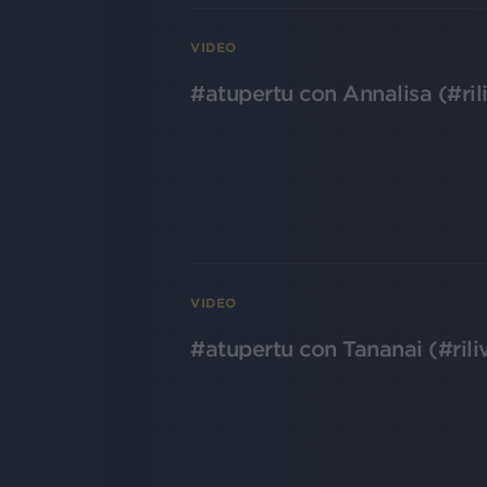
VIDEO
#atupertu con Annalisa (#ril
VIDEO
#atupertu con Tananai (#rili