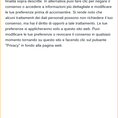
Indoor
finalità sopra descritte. In alternativa puoi fare clic per negare il
consenso o accedere a informazioni più dettagliate e modificare
le tue preferenze prima di acconsentire.
Si rende noto che
LDA & Aka 7even
Dopo il tour estivo,
alcuni trattamenti dei dati personali possono non richiedere il tuo
Ultimo Ballo Tour
annunciano i club con "
"
consenso, ma hai il diritto di opporti a tale trattamento. Le tue
preferenze si applicheranno solo a questo sito web. Puoi
modificare le tue preferenze o revocare il consenso in qualsiasi
Scheda
artista
momento tornando su questo sito e facendo clic sul pulsante
"Privacy" in fondo alla pagina web.
LDA & AKA 7EVEN
LIVE INDOOR
ULTIMO BALLO TOUR
LDA & AKA 
Acquista i biglietti
20 nov
Casa della Musica
2026
Napoli
23 nov
Magazzini Generali
2026
Milano