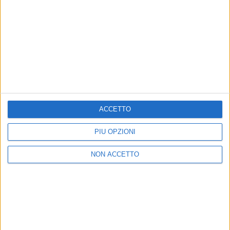
24 nov
Atlantico
2026
Roma
ACCETTO
Chi siamo
Contattaci
PIÙ OPZIONI
Privacy
Lavora con noi
Pubblicita'
Regolamenti
NON ACCETTO
Mobile
Radio Italia Tv
Codice etico
Riservatezza
SEGUICI