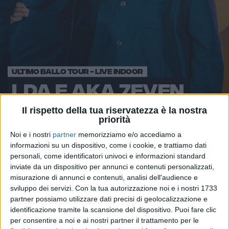
ULTIMO BALLO TOUR - LIVE INDOOR
LDA E AKA 7EVEN
Il rispetto della tua riservatezza è la nostra
priorità
Noi e i nostri
partner
memorizziamo e/o accediamo a
informazioni su un dispositivo, come i cookie, e trattiamo dati
personali, come identificatori univoci e informazioni standard
inviate da un dispositivo per annunci e contenuti personalizzati,
misurazione di annunci e contenuti, analisi dell'audience e
sviluppo dei servizi.
Con la tua autorizzazione noi e i nostri 1733
LDA & AKA 7EVEN
partner possiamo utilizzare dati precisi di geolocalizzazione e
identificazione tramite la scansione del dispositivo. Puoi fare clic
Ultimo Ballo Tour - Live
per consentire a noi e ai nostri partner il trattamento per le