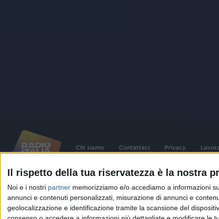
Chi siamo
Contattaci
Privacy
Lavor
Il rispetto della tua riservatezza è la nostra pr
©
2026
RADIO ITALIA S.p.A. P.IVA 06832230152 | Tutti i diritti riservati. Per le
Noi e i nostri
partner
memorizziamo e/o accediamo a informazioni su un 
contenute nel sito sono stati assolti gli obblighi derivanti dalla normativa dei diritt
connessi.
annunci e contenuti personalizzati, misurazione di annunci e contenuti
geolocalizzazione e identificazione tramite la scansione del dispositivo.
Capitale Sociale € 580.000,00 interamente versato. Iscr. Reg. Imprese Milano - C
06832230152. Iscritta al R.E.A. di Milano al n° 1125258. Testata giornalistica Reg
consenso o accedere a informazioni più dettagliate e modificare le t