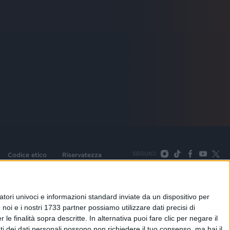
SEGUICI
Codice etico
Riservatezza
093 Cologno Monzese (Mi) |Tel. +39 02 254441 | Fax +39
TORNA SU
tori univoci e informazioni standard inviate da un dispositivo per
noi e i nostri 1733 partner possiamo utilizzare dati precisi di
le finalità sopra descritte. In alternativa puoi fare clic per negare il
i dei dati personali possono non richiedere il tuo consenso, ma hai il