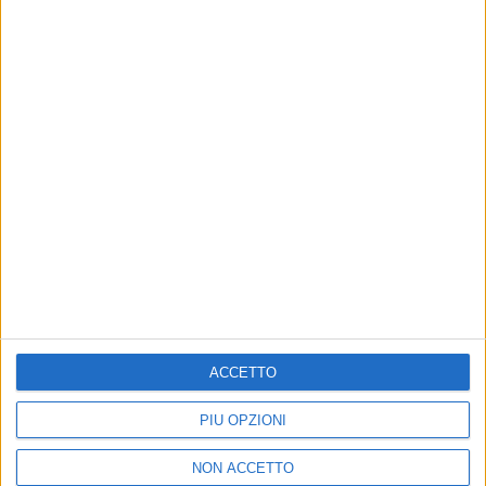
Discografia dell'artista
ACCETTO
PIÙ OPZIONI
2026
NON ACCETTO
SANTA