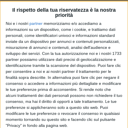
“Buongiorno”, il singolo di Gi...
Il rispetto della tua riservatezza è la nostra
priorità
CONTINUA A LEGGERE
Noi e i nostri
partner
memorizziamo e/o accediamo a
informazioni su un dispositivo, come i cookie, e trattiamo dati
personali, come identificatori univoci e informazioni standard
inviate da un dispositivo per annunci e contenuti personalizzati,
News correlate
Vedi tutte
misurazione di annunci e contenuti, analisi dell'audience e
sviluppo dei servizi.
Con la tua autorizzazione noi e i nostri 1733
partner possiamo utilizzare dati precisi di geolocalizzazione e
identificazione tramite la scansione del dispositivo. Puoi fare clic
per consentire a noi e ai nostri partner il trattamento per le
finalità sopra descritte. In alternativa puoi fare clic per negare il
consenso o accedere a informazioni più dettagliate e modificare
le tue preferenze prima di acconsentire.
Si rende noto che
alcuni trattamenti dei dati personali possono non richiedere il tuo
consenso, ma hai il diritto di opporti a tale trattamento. Le tue
PRIMO
ALTRE INFORMAZIONI
preferenze si applicheranno solo a questo sito web. Puoi
LDA 
LDA & Aka 7even: “Santa”, il
modificare le tue preferenze o revocare il consenso in qualsiasi
per u
nuovo singolo tra falò in
momento tornando su questo sito e facendo clic sul pulsante
date
spiaggia e cieli stellati
"Privacy" in fondo alla pagina web.