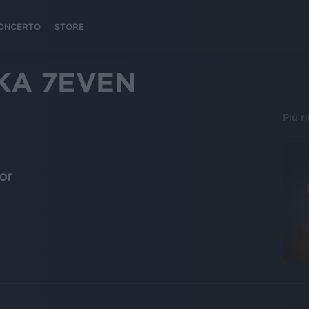
 CONCERTO
STORE
KA 7EVEN
Più r
or