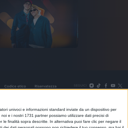
SEGUICI
Codice etico
Riservatezza
093 Cologno Monzese (Mi) |Tel. +39 02 254441 | Fax +39
TORNA SU
tori univoci e informazioni standard inviate da un dispositivo per
noi e i nostri 1731 partner possiamo utilizzare dati precisi di
le finalità sopra descritte. In alternativa puoi fare clic per negare il
i dei dati personali possono non richiedere il tuo consenso, ma hai il