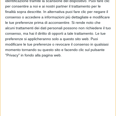
identificazione tramite la scansione del dispositivo. Puoi fare clic
dell'evento è
il Libro d’Onore per la firma di Vasco
per consentire a noi e ai nostri partner il trattamento per le
Rossi
.
finalità sopra descritte. In alternativa puoi fare clic per negare il
consenso o accedere a informazioni più dettagliate e modificare
le tue preferenze prima di acconsentire.
Si rende noto che
Così
Vasco entra ufficialmente nella storia di
alcuni trattamenti dei dati personali possono non richiedere il tuo
Bologna
in qualità di uomo illustre, che onora la città
consenso, ma hai il diritto di opporti a tale trattamento. Le tue
scegliendola come luogo in cui vivere e lavorare. Il
preferenze si applicheranno solo a questo sito web. Puoi
tutto succede proprio in Piazza Maggiore, dove il
modificare le tue preferenze o revocare il consenso in qualsiasi
rocker ha fatto il suo primissimo concerto, il 26
momento tornando su questo sito e facendo clic sul pulsante
maggio 1979: qui è stato girato il video di
Una
"Privacy" in fondo alla pagina web.
canzone d’amore buttata via
, il nuovo singolo che
uscirà il 1 gennaio 2021, “
l’anno della rinascita
”.
D'altra parte l'Emilia Romagna è la regione del rocker
che
sta “invadendo” le città anche con le luminarie di
Natale, da Zocca a Rimini
.