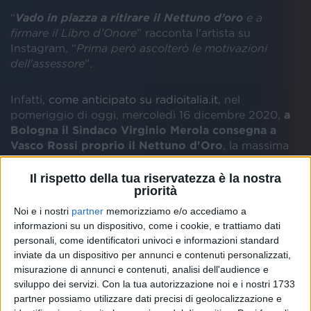
“
Vado in piazza a ritirare il Nettuno d’oro
e a
firmare il Libro d’Onore
” racconta l'artista su
Instagram, “
Prima però ascolterò le motivazioni
dell'assessore
”.
Infatti,
come anticipato su radioitalia.it
, nel
pomeriggio di oggi, mercoledì 16 dicembre 2020,
a
Bologna il Sindaco Virginio Merola consegna a
Vasco Rossi proprio il Nettuno d'Oro
, la massima
onorificenza della città: tra gli invitati c'è l'amico di
sempre, Gaetano Curreri degli Stadio.
Il rispetto della tua riservatezza è la nostra
priorità
Noi e i nostri
partner
memorizziamo e/o accediamo a
informazioni su un dispositivo, come i cookie, e trattiamo dati
Ecco il programma della cerimonia nella Sala Rossa
personali, come identificatori univoci e informazioni standard
di Palazzo Accursio in Piazza Maggiore: all’assessore
inviate da un dispositivo per annunci e contenuti personalizzati,
Matteo Lepore spetta dare lettura delle motivazioni
misurazione di annunci e contenuti, analisi dell'audience e
del decreto di conferimento, poi
il Sindaco Viriginio
sviluppo dei servizi.
Con la tua autorizzazione noi e i nostri 1733
Merola consegna la statuetta che rappresenta
partner possiamo utilizzare dati precisi di geolocalizzazione e
Nettuno
, il dio del mare; infine l'ultimo protagonista