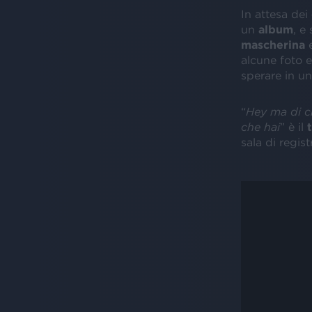
In attesa dei
un
album
, e 
mascherina
e
alcune foto e
sperare in un
“
Hey ma di ch
che hai
” è il
sala di regis