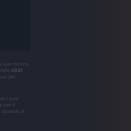
la sua musica
estate
2021
,
sa del
on i suoi
 per il
 davanti al