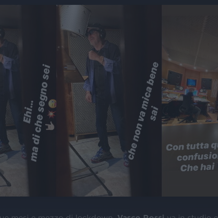
due mesi e mezzo di lockdown,
Vasco
Rossi
va in studio e