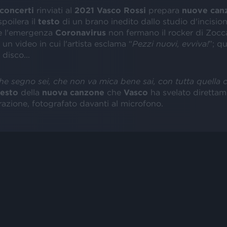
concerti
rinviati al
2021
Vasco Rossi
prepara
nuove
can
spoilera il
testo
di un brano inedito dallo studio d'incision
 l'emergenza
Coronavirus
non fermano il rocker di Zocc
 un video in cui l'artista esclama “
Pezzi nuovi, evviva!
”; qu
 disco...
e segno sei, che non va mica bene sai, con tutta quella c
testo
della
nuova
canzone
che
Vasco
ha svelato direttam
trazione, fotografato davanti al microfono.