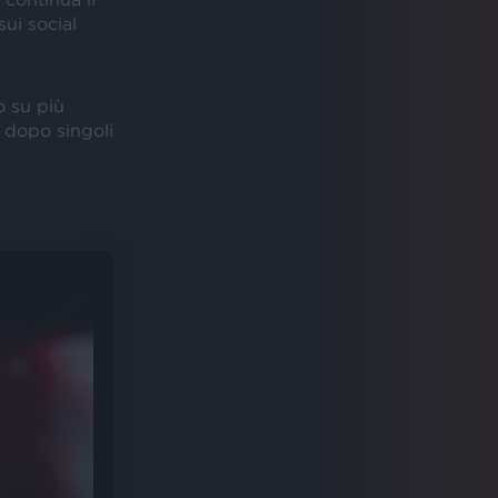
ui social
o su più
dopo singoli