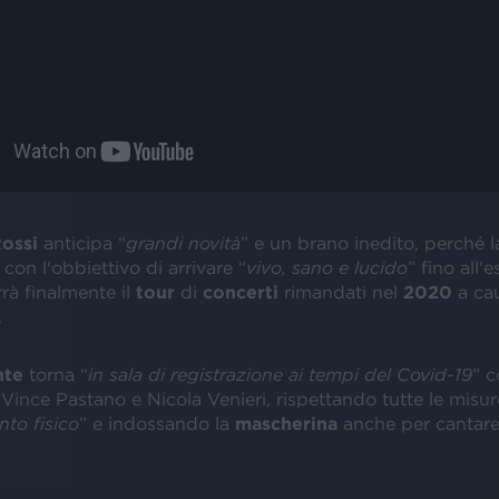
ossi
anticipa “
grandi novità
” e un brano inedito, perché 
 con l'obbiettivo di arrivare “
vivo, sano e lucido
” fino all'
rà finalmente il
tour
di
concerti
rimandati nel
2020
a cau
.
nte
torna “
in sala di registrazione ai tempi del Covid-19
” c
 Vince Pastano e Nicola Venieri, rispettando tutte le misure
to fisico
” e indossando la
mascherina
anche per cantare