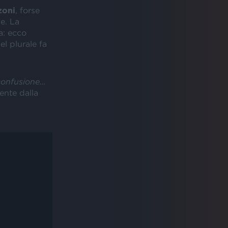
zoni
, forse
e. La
a: ecco
el plurale fa
onfusione...
ente dalla