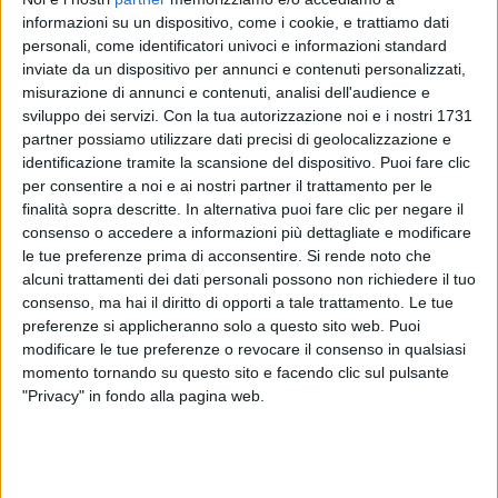
10
FOTO
informazioni su un dispositivo, come i cookie, e trattiamo dati
personali, come identificatori univoci e informazioni standard
inviate da un dispositivo per annunci e contenuti personalizzati,
“
Lo spettacolo rock che non avrà mai fine...
”: con
misurazione di annunci e contenuti, analisi dell'audience e
queste parole, qualche giorno fa
Vasco Rossi
aveva
sviluppo dei servizi.
Con la tua autorizzazione noi e i nostri 1731
già dato appuntamento all'estate dell'anno prossimo,
partner possiamo utilizzare dati precisi di geolocalizzazione e
quando tornerà negli stadi sempre con noi di R
adio
identificazione tramite la scansione del dispositivo. Puoi fare clic
Italia solomusicaitaliana
come radio ufficiale. I
12
per consentire a noi e ai nostri partner il trattamento per le
imperdibili appuntamenti di “Vasco Live 2025”
si
finalità sopra descritte. In alternativa puoi fare clic per negare il
terranno a giugno con doppie date a
Torino,
consenso o accedere a informazioni più dettagliate e modificare
Firenze, Bologna, Napoli, Messina e Roma.
le tue preferenze prima di acconsentire.
Si rende noto che
alcuni trattamenti dei dati personali possono non richiedere il tuo
consenso, ma hai il diritto di opporti a tale trattamento. Le tue
I biglietti per “
Vasco Live 2025
” saranno disponibili
preferenze si applicheranno solo a questo sito web. Puoi
in anteprima per il
Blasco Fan Club
dalle ore 12:00 di
modificare le tue preferenze o revocare il consenso in qualsiasi
lunedì 8 luglio fino alle ore 11:00 di venerdì 12 luglio.
momento tornando su questo sito e facendo clic sul pulsante
La
vendita generale
aprirà dalle ore 12:00 di venerdì
"Privacy" in fondo alla pagina web.
12 luglio.