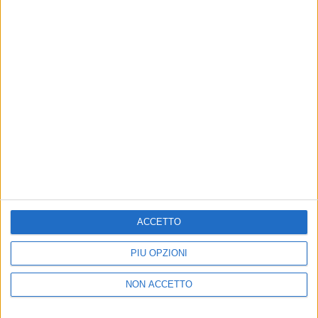
Un post condiviso da Vasco Rossi (@vascorossi)
Ecco tutte le date di “
Vasco Live 2025
”:
31 Maggio e 01 Giugno - TORINO - Stadio Olimpico
05 e 06 Giugno - FIRENZE - Visarno Arena
11 e 12 Giugno - BOLOGNA - Stadio Dall’Ara
ACCETTO
16 e 17 Giugno - NAPOLI - Stadio Diego Armando
Maradona
PIÙ OPZIONI
21 e 22 Giugno - MESSINA - Stadio San Filippo
27 e 28 Giugno - ROMA - Stadio Olimpico
NON ACCETTO