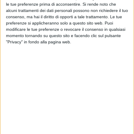
le tue preferenze prima di acconsentire.
Si rende noto che
alcuni trattamenti dei dati personali possono non richiedere il tuo
consenso, ma hai il diritto di opporti a tale trattamento. Le tue
preferenze si applicheranno solo a questo sito web. Puoi
modificare le tue preferenze o revocare il consenso in qualsiasi
momento tornando su questo sito e facendo clic sul pulsante
"Privacy" in fondo alla pagina web.
10 ott 2023
L'INTERVISTA
Frattesi a Radio Italia: “Sul pullman, per
darci la carica ascoltiamo Battisti”
Il centrocampista degli Azzurri si è raccontato ai
nostri microfoni, tra aneddoti sulla vita a Coverciano
e gusti musicali: la sua canzone preferita è “Con il
nastro rosa”
di
Daniele Verderio