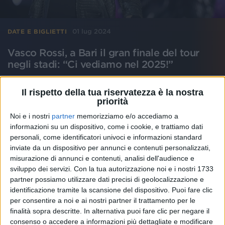
01 lug 2024
DATE E BIGLIETTI
Vasco Rossi, a Bari il gran finale del tour
negli stadi: “Ci vediamo nel 2025!”
Dopo essersi esibito davanti a 600.000 spettatori
con i 13 sold out tra Bibione, San Siro e Bari, c'è già
Il rispetto della tua riservatezza è la nostra
attesa per le date dell'anno prossimo: noi di Radio
priorità
Italia solomusicaitaliana saremo ancora radio ufficiale
del tour
Noi e i nostri
partner
memorizziamo e/o accediamo a
informazioni su un dispositivo, come i cookie, e trattiamo dati
personali, come identificatori univoci e informazioni standard
di
Daniele Verderio
inviate da un dispositivo per annunci e contenuti personalizzati,
misurazione di annunci e contenuti, analisi dell'audience e
sviluppo dei servizi.
Con la tua autorizzazione noi e i nostri 1733
partner possiamo utilizzare dati precisi di geolocalizzazione e
identificazione tramite la scansione del dispositivo. Puoi fare clic
per consentire a noi e ai nostri partner il trattamento per le
finalità sopra descritte. In alternativa puoi fare clic per negare il
consenso o accedere a informazioni più dettagliate e modificare