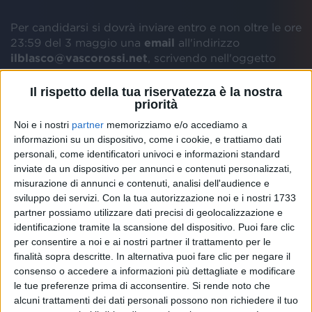
Per candidarsi si dovrà inviare entro e non oltre le ore
23:59 del 3 maggio una
email
all'indirizzo
ilblasco@vascorossi.net
, scrivendo nell'oggetto
Prove VNSL 019
.
Il rispetto della tua riservatezza è la nostra
priorità
Nella email bisognerà indicare:
Noi e i nostri
partner
memorizziamo e/o accediamo a
informazioni su un dispositivo, come i cookie, e trattiamo dati
-
nome
;
personali, come identificatori univoci e informazioni standard
inviate da un dispositivo per annunci e contenuti personalizzati,
-
cognome
;
misurazione di annunci e contenuti, analisi dell'audience e
sviluppo dei servizi.
Con la tua autorizzazione noi e i nostri 1733
partner possiamo utilizzare dati precisi di geolocalizzazione e
-
data
di
nascita
;
identificazione tramite la scansione del dispositivo. Puoi fare clic
per consentire a noi e ai nostri partner il trattamento per le
-
numero
di
tessera
di iscrizione al Fan Club;
finalità sopra descritte. In alternativa puoi fare clic per negare il
consenso o accedere a informazioni più dettagliate e modificare
le tue preferenze prima di acconsentire.
Si rende noto che
-
città
e
provincia
di
residenza
;
alcuni trattamenti dei dati personali possono non richiedere il tuo