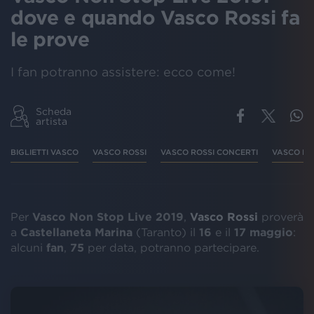
dove e quando Vasco Rossi fa
le prove
I fan potranno assistere: ecco come!
Scheda
artista
BIGLIETTI VASCO
VASCO ROSSI
VASCO ROSSI CONCERTI
VASCO PR
Per
Vasco Non Stop Live 2019
,
Vasco
Rossi
proverà
a
Castellaneta
Marina
(Taranto) il
16
e il
17
maggio
:
alcuni
fan
,
75
per data, potranno partecipare.