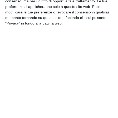
consenso, ma hai il diritto di opporti a tale trattamento. Le tue
-
data
in cui si vorrebbe partecipare;
preferenze si applicheranno solo a questo sito web. Puoi
modificare le tue preferenze o revocare il consenso in qualsiasi
momento tornando su questo sito e facendo clic sul pulsante
-
motivazione
per farsi scegliere;
"Privacy" in fondo alla pagina web.
-
video
in cui si canta in un luogo pubblico
Ti taglio
la gola
o
Qui si fa la storia
.
Intanto, è partito il
countdown
per la
Data
Zero
di
Vasco Non Stop Live 2019 del
27 maggio
allo Stadio
G. Teghil di
Lignano
Sabbiadoro
(Udine). Tutti gli
altri appuntamenti
qui
.