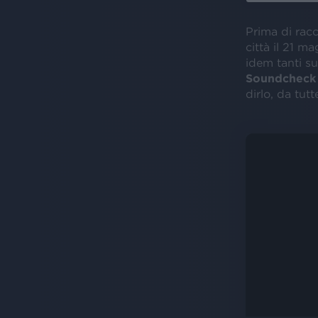
Prima di racc
città il 21 m
idem tanti s
Soundchec
dirlo, da tutte