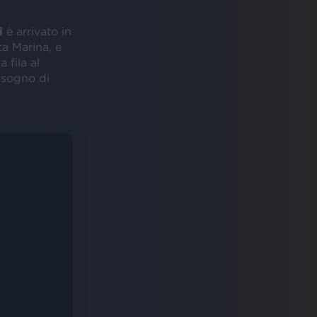
i
è arrivato in
ta Marina, e
 fila al
isogno di