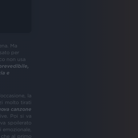
cena. Ma
sato per
sco non usa
prevedibile,
ia e
’occasione, la
i molto tirati
uova canzone
ive. Poi si va
va spoilerato
di emozionale,
 che al primo