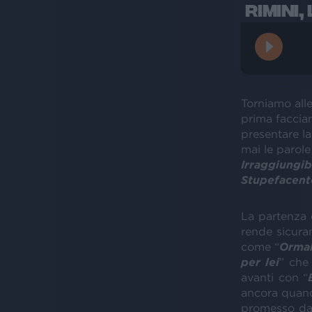
RIMINI,
Torniamo alle
prima facciam
presentare l
mai le parole
Irraggiungibi
Stupefacent
La partenza 
rende sicur
come “
Ormai
per lei
” che 
avanti con “
ancora quando
promesso da 