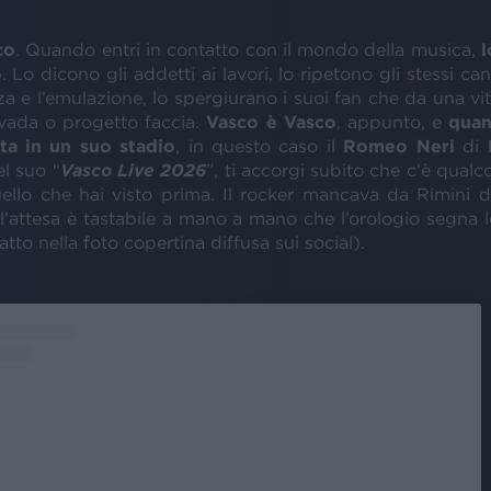
co
. Quando entri in contatto con il mondo della musica,
l
o
. Lo dicono gli addetti ai lavori, lo ripetono gli stessi can
nza e l’emulazione, lo spergiurano i suoi fan che da una v
vada o progetto faccia.
Vasco è Vasco
, appunto, e
quan
ta in un suo stadio
, in questo caso il
Romeo Neri
di
l suo “
Vasco Live 2026
”, ti accorgi subito che c’è qualc
uello che hai visto prima. Il rocker mancava da Rimini 
 l’attesa è tastabile a mano a mano che l’orologio segna 
atto nella foto copertina diffusa sui social).