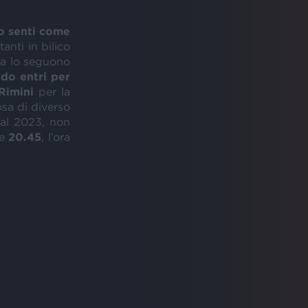
o senti come
tanti in bilico
ita lo seguono
do entri per
Rimini
per la
osa di diverso
dal 2023, non
le
20.45
, l’ora