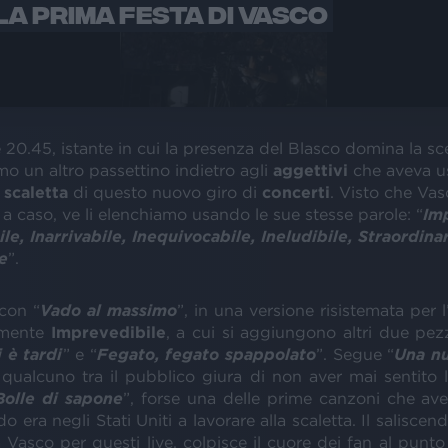
 LA PRIMA FESTA DI VASCO
 20.45, istante in cui la presenza del Blasco domina la s
o un altro passettino indietro agli
aggettivi
che aveva u
a
scaletta
di questo nuovo giro di
concerti
. Visto che Va
 a caso, ve li elenchiamo usando le sue stesse parole: “
Im
le, Inarrivabile, Inequivocabile, Ineludibile, Straordinar
e
”.
con “
Vado al massimo
”, in una versione risistemata per l
amente
Imprevedibile
, a cui si aggiungono altri due pezz
 è tardi
” e “
Fegato, fegato spappolato
”. Segue “
Una n
qualcuno tra il pubblico giura di non aver mai sentito l
Bolle di sapone
”, forse una delle prime canzoni che ave
 era negli Stati Uniti a lavorare alla scaletta. Il saliscen
Vasco per questi live, colpisce il cuore dei fan al punto