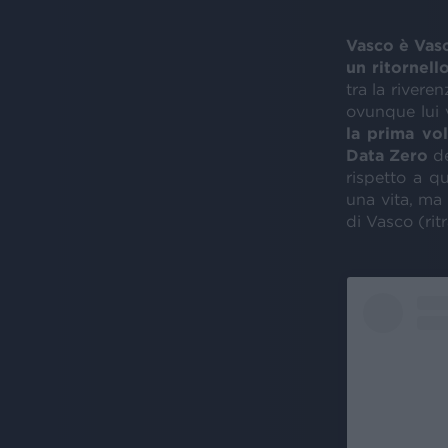
Vasco è Vas
un ritornell
tra la rivere
ovunque lui 
la prima vol
Data Zero
de
rispetto a q
una vita, ma
di Vasco (ritr