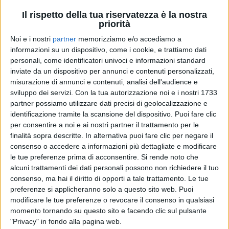
Il rispetto della tua riservatezza è la nostra
priorità
Noi e i nostri
partner
memorizziamo e/o accediamo a
informazioni su un dispositivo, come i cookie, e trattiamo dati
personali, come identificatori univoci e informazioni standard
inviate da un dispositivo per annunci e contenuti personalizzati,
05 set 2025
LO SPOILER
misurazione di annunci e contenuti, analisi dell'audience e
sviluppo dei servizi.
Con la tua autorizzazione noi e i nostri 1733
Vasco Rossi sceglie Rimini per la Data Zero
partner possiamo utilizzare dati precisi di geolocalizzazione e
del suo tour negli stadi
identificazione tramite la scansione del dispositivo. Puoi fare clic
Durante l’incontro con il Blasco Fan Club, l’annuncio
per consentire a noi e ai nostri partner il trattamento per le
in “
anteprima esclusiva mondiale
”. Per ora non si
finalità sopra descritte. In alternativa puoi fare clic per negare il
conoscono né la data precisa, né la location: ipotesi
consenso o accedere a informazioni più dettagliate e modificare
stadio Romeo Neri. Noi siamo radio ufficiale del
“
Vasco Live 2026
”
le tue preferenze prima di acconsentire.
Si rende noto che
alcuni trattamenti dei dati personali possono non richiedere il tuo
consenso, ma hai il diritto di opporti a tale trattamento. Le tue
di
Andrea Daz
preferenze si applicheranno solo a questo sito web. Puoi
modificare le tue preferenze o revocare il consenso in qualsiasi
momento tornando su questo sito e facendo clic sul pulsante
"Privacy" in fondo alla pagina web.