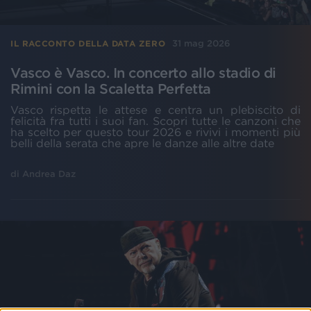
31 mag 2026
IL RACCONTO DELLA DATA ZERO
Vasco è Vasco. In concerto allo stadio di
Rimini con la Scaletta Perfetta
Vasco rispetta le attese e centra un plebiscito di
felicità fra tutti i suoi fan. Scopri tutte le canzoni che
ha scelto per questo tour 2026 e rivivi i momenti più
belli della serata che apre le danze alle altre date
di
Andrea Daz