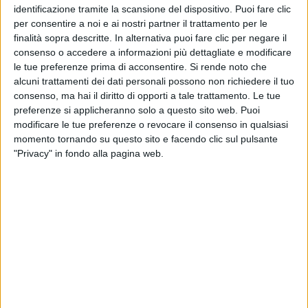
identificazione tramite la scansione del dispositivo. Puoi fare clic
per consentire a noi e ai nostri partner il trattamento per le
finalità sopra descritte. In alternativa puoi fare clic per negare il
consenso o accedere a informazioni più dettagliate e modificare
le tue preferenze prima di acconsentire.
Si rende noto che
alcuni trattamenti dei dati personali possono non richiedere il tuo
consenso, ma hai il diritto di opporti a tale trattamento. Le tue
preferenze si applicheranno solo a questo sito web. Puoi
modificare le tue preferenze o revocare il consenso in qualsiasi
momento tornando su questo sito e facendo clic sul pulsante
Di recente Jacqueline, influencer e aspirante attrice,
"Privacy" in fondo alla pagina web.
sarebbe ripartita per l’
America
. Eppure, la
nostalgia
delle giornate trascorse insieme al fidanzato si fa già
sentire: lo conferma la
tenera foto
, condivisa su
Instagram poche ore fa, che la ritrae
abbracciata
proprio a Ultimo.