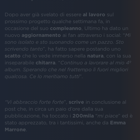
Dopo aver già svelato di essere
al lavoro
sul
prossimo progetto qualche settimana fa, in
occasione del suo
compleanno
, Ultimo ha dato un
nuovo
aggiornamento
ai fan attraverso i social: “
Mi
sono isolato e sto suonando come un pazzo. Sto
scrivendo tanto
”, ha fatto sapere postando uno
scatto
che lo vede immerso nella
natura
, con la sua
inseparabile
chitarra
. “
Continuo a lavorare al mio 4º
album. Sperando che nel frattempo lì fuori migliori
qualcosa. Ce lo meritiamo tutti
”.
“Vi abbraccio forte forte
”,
scrive
in conclusione al
post che, in circa un paio d’ore dalla sua
pubblicazione, ha toccato i
200mila
“
mi piace
” ed è
stato apprezzato, tra i tantissimi, anche da
Emma
Marrone
.