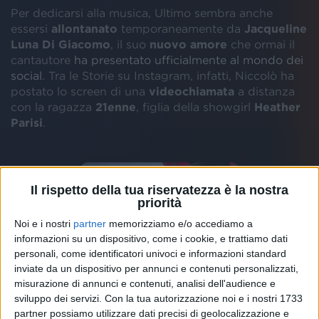
Per dedicarsi alla musica, Ultimo sembra anche
essersi
allontanato
temporaneamente da
Jacqueline
Luna Di Giacomo
, il suo
nuovo amore
che ormai il
cantautore
ha presentato ufficialmente al mondo dei
social
. Tra le Storie su Instagram, infatti, Niccolò ha
postato lo screen di una
videochiamata
a distanza
con la ragazza
21enne
, figlia della showgirl
Heather
Parisi
.
Il rispetto della tua riservatezza è la nostra
priorità
Noi e i nostri
partner
memorizziamo e/o accediamo a
informazioni su un dispositivo, come i cookie, e trattiamo dati
personali, come identificatori univoci e informazioni standard
inviate da un dispositivo per annunci e contenuti personalizzati,
misurazione di annunci e contenuti, analisi dell'audience e
sviluppo dei servizi.
Con la tua autorizzazione noi e i nostri 1733
partner possiamo utilizzare dati precisi di geolocalizzazione e